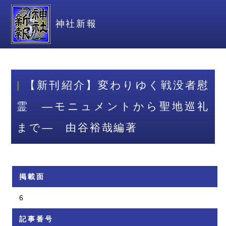
神社新報
【新刊紹介】変わりゆく戦没者慰
霊 ―モニュメントから聖地巡礼
まで― 由谷裕哉編著
掲載面
6
記事番号