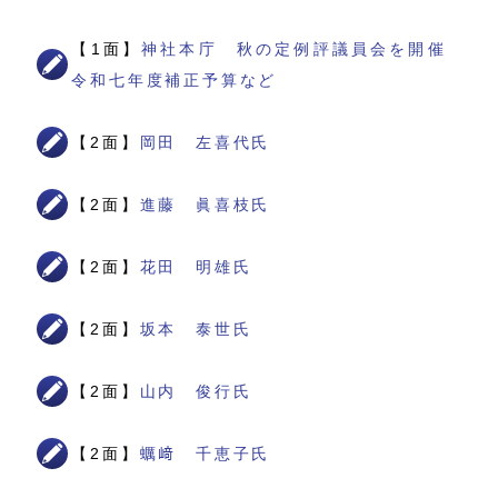
【1面】
神社本庁 秋の定例評議員会を開催
令和七年度補正予算など
【2面】
岡田 左喜代氏
【2面】
進藤 眞喜枝氏
【2面】
花田 明雄氏
【2面】
坂本 泰世氏
【2面】
山内 俊行氏
【2面】
蠣﨑 千恵子氏