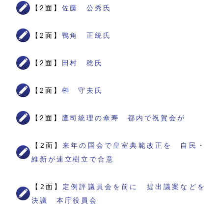
【2面】
佐藤 公秀氏
【2面】
鴨角 正統氏
【2面】
田村 稔氏
【2面】
榊 守夫氏
【2面】
鷹司統理の傘寿 都内で祝賀会が
【2面】
来年の国会で皇室典範改正を 自民・
維新が連立樹立で合意
【2面】
定例評議員会を前に 提出議案などを
決議 本庁役員会