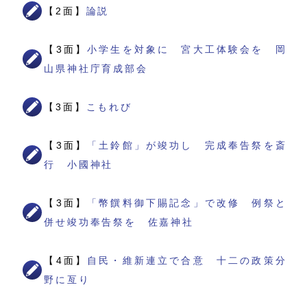
【2面】
論説
【3面】
小学生を対象に 宮大工体験会を 岡
山県神社庁育成部会
【3面】
こもれび
【3面】
「土鈴館」が竣功し 完成奉告祭を斎
行 小國神社
【3面】
「幣饌料御下賜記念」で改修 例祭と
併せ竣功奉告祭を 佐嘉神社
【4面】
自民・維新連立で合意 十二の政策分
野に亙り