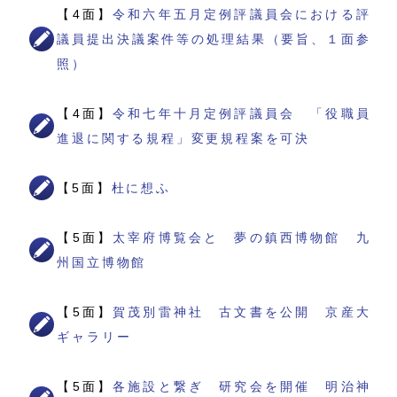
【4面】
令和六年五月定例評議員会における評
議員提出決議案件等の処理結果（要旨、１面参
照）
【4面】
令和七年十月定例評議員会 「役職員
進退に関する規程」変更規程案を可決
【5面】
杜に想ふ
【5面】
太宰府博覧会と 夢の鎮西博物館 九
州国立博物館
【5面】
賀茂別雷神社 古文書を公開 京産大
ギャラリー
【5面】
各施設と繋ぎ 研究会を開催 明治神