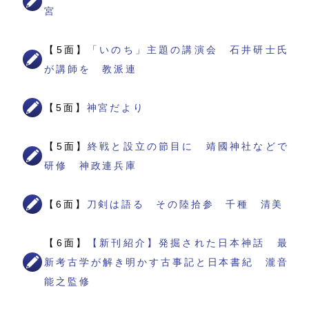
宮
【5面】
「いのち」主題の講演会 石井研士氏
が講師を 教派連
【5面】
神宮だより
【5面】
終戦と設立の節目に 靖國神社などで
研修 神政連兵庫
【6面】
刀剣は語る その陸拾参 千種 清美
【6面】
【新刊紹介】発掘された日本神話 最
新考古学が解き明かす古事記と日本書紀 瀧音
能之監修