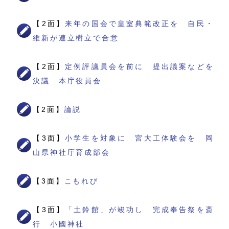
【2面】
来年の国会で皇室典範改正を 自民・
維新が連立樹立で合意
【2面】
定例評議員会を前に 提出議案などを
決議 本庁役員会
【2面】
論説
【3面】
小学生を対象に 宮大工体験会を 岡
山県神社庁育成部会
【3面】
こもれび
【3面】
「土鈴館」が竣功し 完成奉告祭を斎
行 小國神社