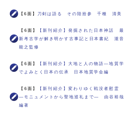
【6面】
刀剣は語る その陸拾参 千種 清美
【6面】
【新刊紹介】発掘された日本神話 最
新考古学が解き明かす古事記と日本書紀 瀧音
能之監修
【6面】
【新刊紹介】大地と人の物語―地質学
でよみとく日本の伝承 日本地質学会編
【6面】
【新刊紹介】変わりゆく戦没者慰霊
―モニュメントから聖地巡礼まで― 由谷裕哉
編著