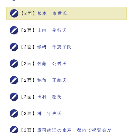
【2面】
坂本 泰世氏
【2面】
山内 俊行氏
【2面】
蠣﨑 千恵子氏
【2面】
佐藤 公秀氏
【2面】
鴨角 正統氏
【2面】
田村 稔氏
【2面】
榊 守夫氏
【2面】
鷹司統理の傘寿 都内で祝賀会が