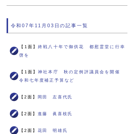
令和07年11月03日の記事一覧
【1面】
終戦八十年で御供花 都慰霊堂に行幸
啓を
【1面】
神社本庁 秋の定例評議員会を開催
令和七年度補正予算など
【2面】
岡田 左喜代氏
【2面】
進藤 眞喜枝氏
【2面】
花田 明雄氏