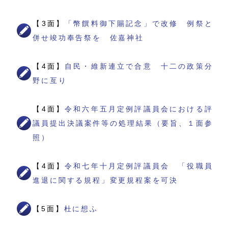
【3面】
「幣饌料御下賜記念」で改修 例祭と
併せ竣功奉告祭を 佐嘉神社
【4面】
自民・維新連立で合意 十二の政策分
野に亙り
【4面】
令和六年五月定例評議員会における評
議員提出決議案件等の処理結果（要旨、１面参
照）
【4面】
令和七年十月定例評議員会 「役職員
進退に関する規程」変更規程案を可決
【5面】
杜に想ふ