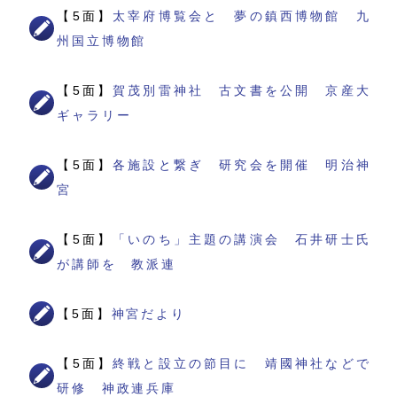
【5面】
太宰府博覧会と 夢の鎮西博物館 九
州国立博物館
【5面】
賀茂別雷神社 古文書を公開 京産大
ギャラリー
【5面】
各施設と繋ぎ 研究会を開催 明治神
宮
【5面】
「いのち」主題の講演会 石井研士氏
が講師を 教派連
【5面】
神宮だより
【5面】
終戦と設立の節目に 靖國神社などで
研修 神政連兵庫