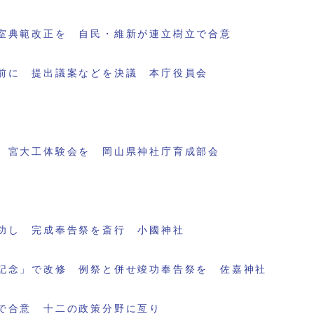
室典範改正を 自民・維新が連立樹立で合意
前に 提出議案などを決議 本庁役員会
 宮大工体験会を 岡山県神社庁育成部会
功し 完成奉告祭を斎行 小國神社
記念」で改修 例祭と併せ竣功奉告祭を 佐嘉神社
で合意 十二の政策分野に亙り