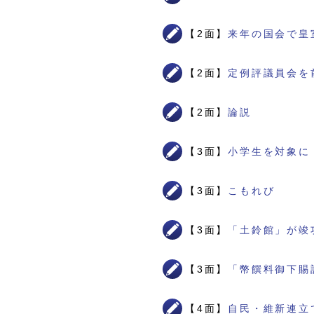
【2面】
来年の国会で皇
【2面】
定例評議員会を
【2面】
論説
【3面】
小学生を対象に
【3面】
こもれび
【3面】
「土鈴館」が竣
【3面】
「幣饌料御下賜
【4面】
自民・維新連立