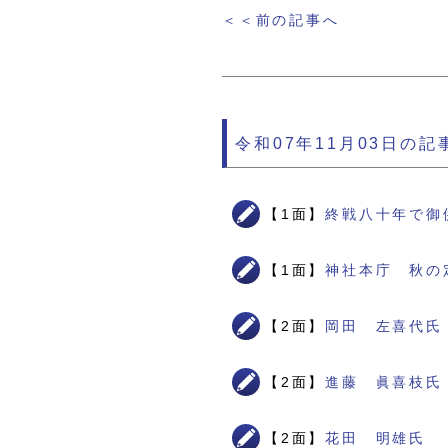
＜＜前の記事へ
令和07年11月03日の記
【1面】
終戦八十年で御
【1面】
神社本庁 秋の
【2面】
岡田 左喜代氏
【2面】
進藤 眞喜枝氏
【2面】
花田 明雄氏