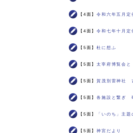
【4面】
令和六年五月定
【4面】
令和七年十月定
【5面】
杜に想ふ
【5面】
太宰府博覧会と
【5面】
賀茂別雷神社 
【5面】
各施設と繋ぎ 
【5面】
「いのち」主題
【5面】
神宮だより