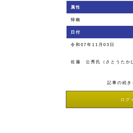
属性
帰幽
日付
令和07年11月03日
佐藤 公秀氏（さとうたか
記事の続き
ログ