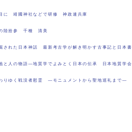
目に 靖國神社などで研修 神政連兵庫
の陸拾参 千種 清美
掘された日本神話 最新考古学が解き明かす古事記と日本
地と人の物語―地質学でよみとく日本の伝承 日本地質学
わりゆく戦没者慰霊 ―モニュメントから聖地巡礼まで―