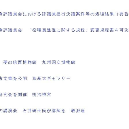
例評議員会における評議員提出決議案件等の処理結果（要
例評議員会 「役職員進退に関する規程」変更規程案を可
 夢の鎮西博物館 九州国立博物館
古文書を公開 京産大ギャラリー
研究会を開催 明治神宮
の講演会 石井研士氏が講師を 教派連