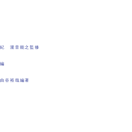
書紀 瀧音能之監修
会編
 由谷裕哉編著