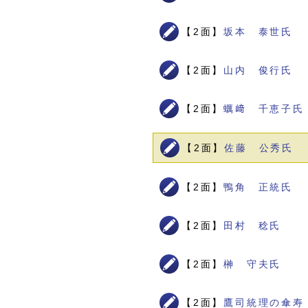
【2面】
坂本 泰世氏
【2面】
山内 俊行氏
【2面】
蠣﨑 千恵子氏
【2面】
佐藤 公秀氏
【2面】
鴨角 正統氏
【2面】
田村 稔氏
【2面】
榊 守夫氏
【2面】
鷹司統理の傘寿