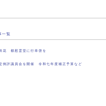
事一覧
供花 都慰霊堂に行幸啓を
定例評議員会を開催 令和七年度補正予算など