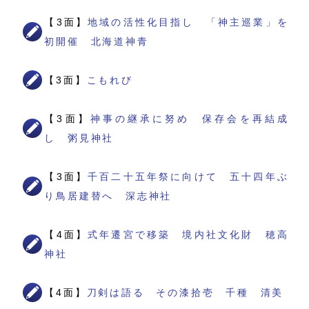
【3面】
地域の活性化目指し 「神主巡業」を
初開催 北海道神青
【3面】
こもれび
【3面】
神事の継承に努め 保存会を再結成
し 粥見神社
【3面】
千百二十五年祭に向けて 五十四年ぶ
り鳥居建替へ 深志神社
【4面】
式年遷宮で移築 境内社文化財 穂高
神社
【4面】
刀剣は語る その漆拾壱 千種 清美