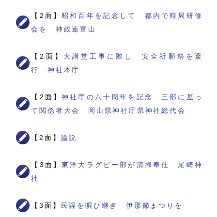
【2面】
昭和百年を記念して 都内で時局研修
会を 神政連富山
【2面】
大講堂工事に際し 安全祈願祭を斎
行 神社本庁
【2面】
神社庁の八十周年を記念 三部に亙っ
て関係者大会 岡山県神社庁県神社総代会
【2面】
論説
【3面】
東洋大ラグビー部が清掃奉仕 尾崎神
社
【3面】
民謡を唄ひ継ぎ 伊那節まつりを