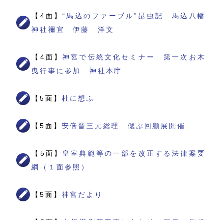
【4面】
“馬込のファーブル”昆虫記 馬込八幡
神社禰宜 伊藤 洋文
【4面】
神宮で伝統文化セミナー 第一次お木
曳行事に参加 神社本庁
【5面】
杜に想ふ
【5面】
安倍晋三元総理 偲ぶ回顧展開催
【5面】
皇室典範等の一部を改正する法律案要
綱（１面参照）
【5面】
神宮だより