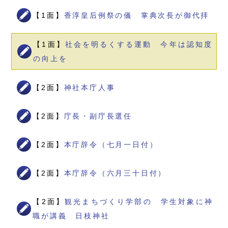
【1面】
香淳皇后例祭の儀 掌典次長が御代拝
【1面】
社会を明るくする運動 今年は認知度
の向上を
【2面】
神社本庁人事
【2面】
庁長・副庁長選任
【2面】
本庁辞令（七月一日付）
【2面】
本庁辞令（六月三十日付）
【2面】
観光まちづくり学部の 学生対象に神
職が講義 日枝神社