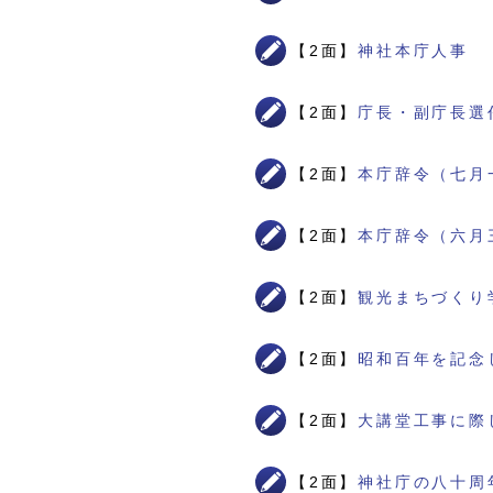
【2面】
神社本庁人事
【2面】
庁長・副庁長選
【2面】
本庁辞令（七月
【2面】
本庁辞令（六月
【2面】
観光まちづくり
【2面】
昭和百年を記念
【2面】
大講堂工事に際
【2面】
神社庁の八十周