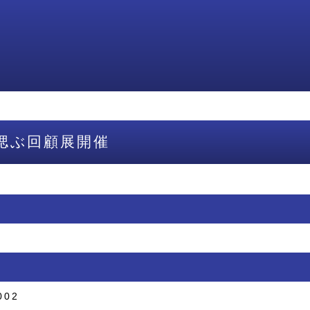
偲ぶ回顧展開催
002