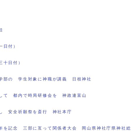
任
一日付）
三十日付）
学部の 学生対象に神職が講義 日枝神社
して 都内で時局研修会を 神政連富山
し 安全祈願祭を斎行 神社本庁
年を記念 三部に亙って関係者大会 岡山県神社庁県神社