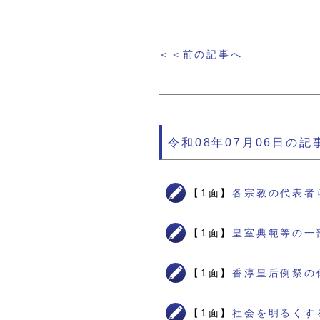
＜＜前の記事へ
令和08年07月06日の記
【1面】
各宗教の代表者
【1面】
皇室典範等の一
【1面】
香淳皇后例祭の
【1面】
社会を明るくす