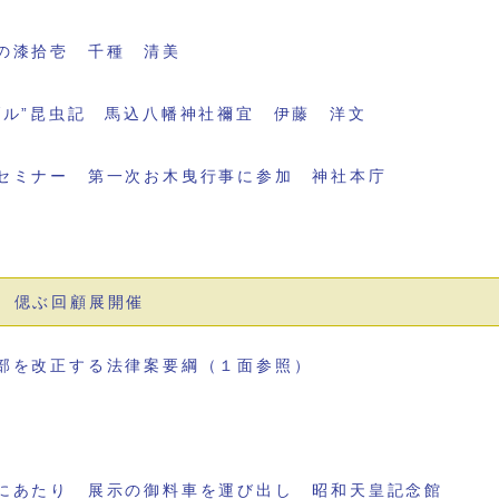
の漆拾壱 千種 清美
ブル”昆虫記 馬込八幡神社禰宜 伊藤 洋文
セミナー 第一次お木曳行事に参加 神社本庁
 偲ぶ回顧展開催
部を改正する法律案要綱（１面参照）
にあたり 展示の御料車を運び出し 昭和天皇記念館