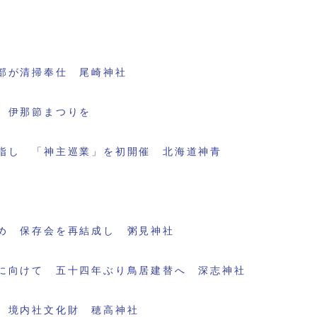
部が清掃奉仕 尾崎神社
 伊那節まつりを
指し 「神主巡業」を初開催 北海道神青
め 保存会を再結成し 粥見神社
に向けて 五十四年ぶり鳥居建替へ 深志神社
 境内社文化財 穂高神社