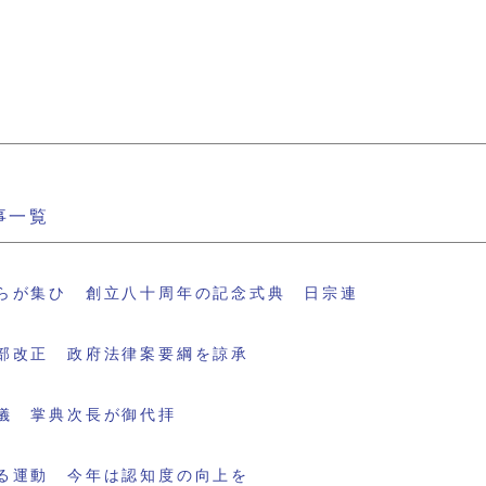
事一覧
らが集ひ 創立八十周年の記念式典 日宗連
部改正 政府法律案要綱を諒承
儀 掌典次長が御代拝
る運動 今年は認知度の向上を