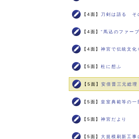
【4面】
刀剣は語る そ
【4面】
“馬込のファー
【4面】
神宮で伝統文化
【5面】
杜に想ふ
【5面】
安倍晋三元総理
【5面】
皇室典範等の一
【5面】
神宮だより
【5面】
大規模刷新工事