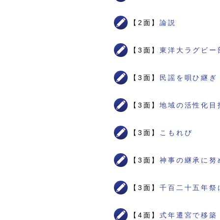
【2面】
論説
【3面】
東洋大ラグビー
【3面】
民謡を唄ひ継ぎ
【3面】
地域の活性化目
【3面】
こもれび
【3面】
神事の継承に努
【3面】
千百二十五年祭
【4面】
式年遷宮で移築