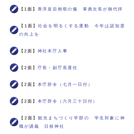
【1面】
香淳皇后例祭の儀 掌典次長が御代拝
【1面】
社会を明るくする運動 今年は認知度
の向上を
【2面】
神社本庁人事
【2面】
庁長・副庁長選任
【2面】
本庁辞令（七月一日付）
【2面】
本庁辞令（六月三十日付）
【2面】
観光まちづくり学部の 学生対象に神
職が講義 日枝神社