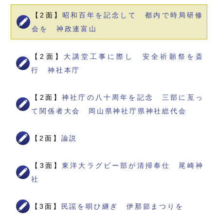
【2面】
昭和百年を記念して 都内で時局研修
会を 神政連富山
【2面】
大講堂工事に際し 安全祈願祭を斎
行 神社本庁
【2面】
神社庁の八十周年を記念 三部に亙っ
て関係者大会 岡山県神社庁県神社総代会
【2面】
論説
【3面】
東洋大ラグビー部が清掃奉仕 尾崎神
社
【3面】
民謡を唄ひ継ぎ 伊那節まつりを