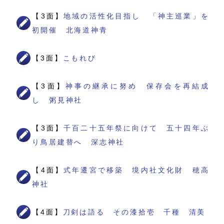
【3面】
地域の活性化目指し 「神主巡業」を
初開催 北海道神青
【3面】
こもれび
【3面】
神事の継承に努め 保存会を再結成
し 粥見神社
【3面】
千百二十五年祭に向けて 五十四年ぶ
り鳥居建替へ 深志神社
【4面】
式年遷宮で移築 境内社文化財 穂高
神社
【4面】
刀剣は語る その漆拾壱 千種 清美