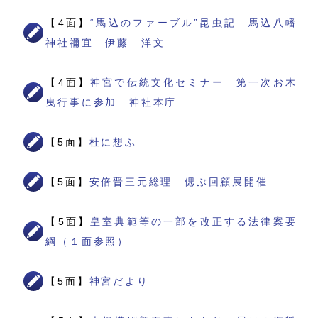
【4面】
“馬込のファーブル”昆虫記 馬込八幡
神社禰宜 伊藤 洋文
【4面】
神宮で伝統文化セミナー 第一次お木
曳行事に参加 神社本庁
【5面】
杜に想ふ
【5面】
安倍晋三元総理 偲ぶ回顧展開催
【5面】
皇室典範等の一部を改正する法律案要
綱（１面参照）
【5面】
神宮だより