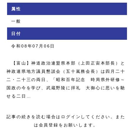
属性
一般
日付
令和08年07月06日
【富山】神道政治連盟県本部（上田正宙本部長）と
神政連県地方議員懇談会（五十嵐務会長）は四月二十
二・二十三の両日、「昭和百年記念 時局県外研修～
国政の今を学び、武蔵野陵に拝礼 大御心に思いを馳
せる二日…
記事の続きを読む場合はログインしてください。また
は会員登録をお願いします。