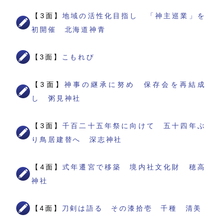
【3面】
地域の活性化目指し 「神主巡業」を
初開催 北海道神青
【3面】
こもれび
【3面】
神事の継承に努め 保存会を再結成
し 粥見神社
【3面】
千百二十五年祭に向けて 五十四年ぶ
り鳥居建替へ 深志神社
【4面】
式年遷宮で移築 境内社文化財 穂高
神社
【4面】
刀剣は語る その漆拾壱 千種 清美