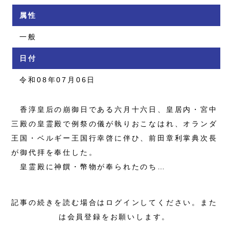
属性
一般
日付
令和08年07月06日
香淳皇后の崩御日である六月十六日、皇居内・宮中
三殿の皇霊殿で例祭の儀が執りおこなはれ、オランダ
王国・ベルギー王国行幸啓に伴ひ、前田章利掌典次長
が御代拝を奉仕した。
皇霊殿に神饌・幣物が奉られたのち…
記事の続きを読む場合はログインしてください。また
は会員登録をお願いします。