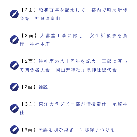
【2面】
昭和百年を記念して 都内で時局研修
会を 神政連富山
【2面】
大講堂工事に際し 安全祈願祭を斎
行 神社本庁
【2面】
神社庁の八十周年を記念 三部に亙っ
て関係者大会 岡山県神社庁県神社総代会
【2面】
論説
【3面】
東洋大ラグビー部が清掃奉仕 尾崎神
社
【3面】
民謡を唄ひ継ぎ 伊那節まつりを