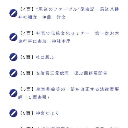
【4面】
“馬込のファーブル”昆虫記 馬込八幡
神社禰宜 伊藤 洋文
【4面】
神宮で伝統文化セミナー 第一次お木
曳行事に参加 神社本庁
【5面】
杜に想ふ
【5面】
安倍晋三元総理 偲ぶ回顧展開催
【5面】
皇室典範等の一部を改正する法律案要
綱（１面参照）
【5面】
神宮だより