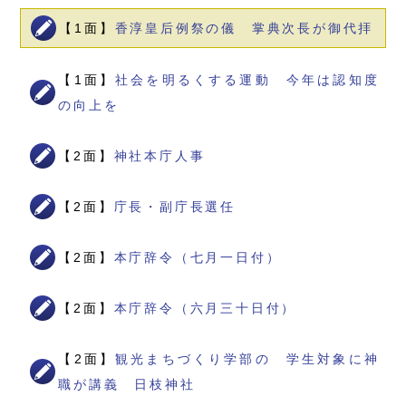
【1面】
香淳皇后例祭の儀 掌典次長が御代拝
【1面】
社会を明るくする運動 今年は認知度
の向上を
【2面】
神社本庁人事
【2面】
庁長・副庁長選任
【2面】
本庁辞令（七月一日付）
【2面】
本庁辞令（六月三十日付）
【2面】
観光まちづくり学部の 学生対象に神
職が講義 日枝神社