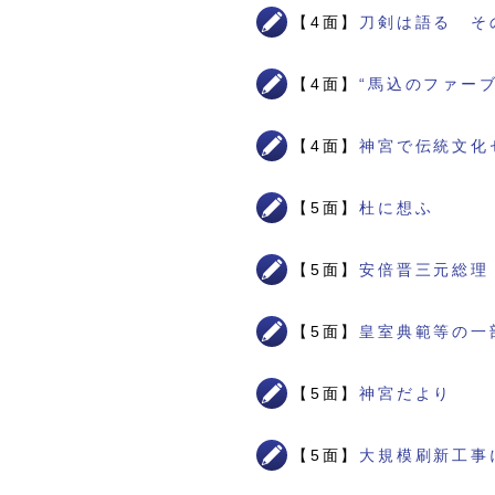
【4面】
刀剣は語る そ
【4面】
“馬込のファー
【4面】
神宮で伝統文化
【5面】
杜に想ふ
【5面】
安倍晋三元総理
【5面】
皇室典範等の一
【5面】
神宮だより
【5面】
大規模刷新工事