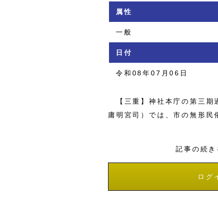
属性
一般
日付
令和08年07月06日
【三重】神社本庁の第三期過
庸明宮司）では、市の無形民
記事の続き
ログ