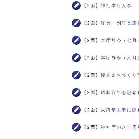
【2面】
神社本庁人事
【2面】
庁長・副庁長選
【2面】
本庁辞令（七月
【2面】
本庁辞令（六月
【2面】
観光まちづくり
【2面】
昭和百年を記念
【2面】
大講堂工事に際
【2面】
神社庁の八十周