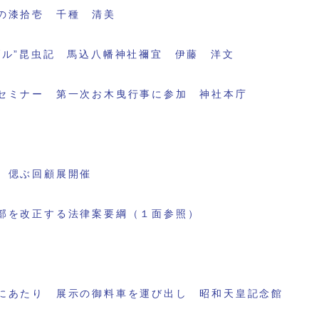
の漆拾壱 千種 清美
ブル”昆虫記 馬込八幡神社禰宜 伊藤 洋文
セミナー 第一次お木曳行事に参加 神社本庁
 偲ぶ回顧展開催
部を改正する法律案要綱（１面参照）
にあたり 展示の御料車を運び出し 昭和天皇記念館