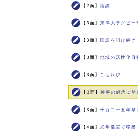
【2面】
論説
【3面】
東洋大ラグビー
【3面】
民謡を唄ひ継ぎ
【3面】
地域の活性化目
【3面】
こもれび
【3面】
神事の継承に努
【3面】
千百二十五年祭
【4面】
式年遷宮で移築