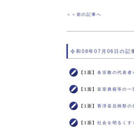
＜＜前の記事へ
令和08年07月06日の記
【1面】
各宗教の代表者
【1面】
皇室典範等の一
【1面】
香淳皇后例祭の
【1面】
社会を明るくす