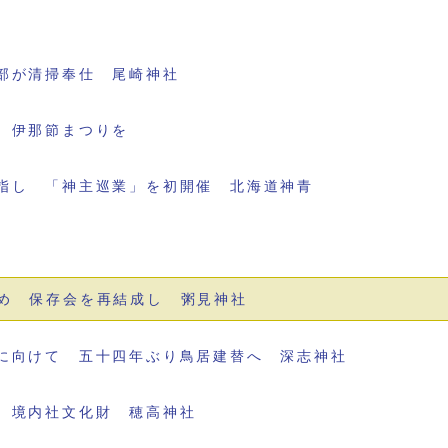
部が清掃奉仕 尾崎神社
 伊那節まつりを
指し 「神主巡業」を初開催 北海道神青
め 保存会を再結成し 粥見神社
に向けて 五十四年ぶり鳥居建替へ 深志神社
 境内社文化財 穂高神社