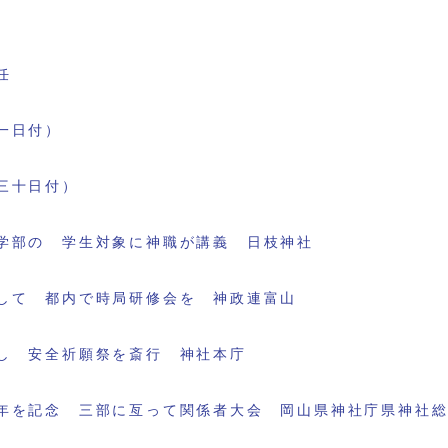
任
一日付）
三十日付）
学部の 学生対象に神職が講義 日枝神社
して 都内で時局研修会を 神政連富山
し 安全祈願祭を斎行 神社本庁
年を記念 三部に亙って関係者大会 岡山県神社庁県神社