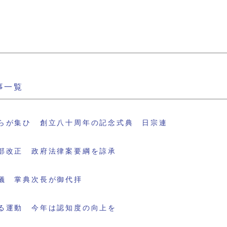
事一覧
らが集ひ 創立八十周年の記念式典 日宗連
部改正 政府法律案要綱を諒承
儀 掌典次長が御代拝
る運動 今年は認知度の向上を