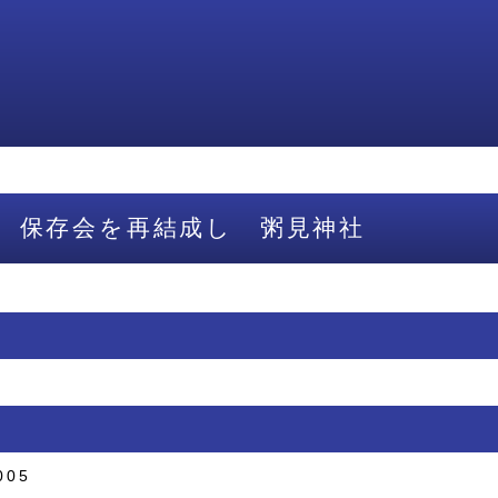
 保存会を再結成し 粥見神社
005