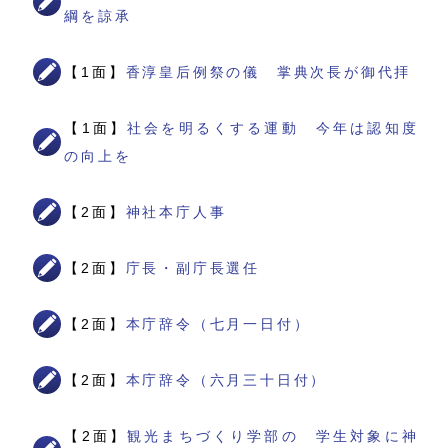
綱を諒承
【1面】
香淳皇后例祭の儀 掌典次長が御代拝
【1面】
社会を明るくする運動 今年は認知度
の向上を
【2面】
神社本庁人事
【2面】
庁長・副庁長選任
【2面】
本庁辞令（七月一日付）
【2面】
本庁辞令（六月三十日付）
【2面】
観光まちづくり学部の 学生対象に神