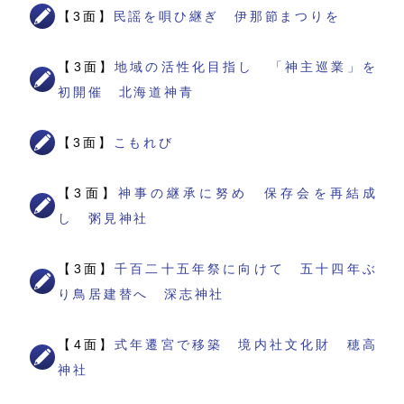
【3面】
民謡を唄ひ継ぎ 伊那節まつりを
【3面】
地域の活性化目指し 「神主巡業」を
初開催 北海道神青
【3面】
こもれび
【3面】
神事の継承に努め 保存会を再結成
し 粥見神社
【3面】
千百二十五年祭に向けて 五十四年ぶ
り鳥居建替へ 深志神社
【4面】
式年遷宮で移築 境内社文化財 穂高
神社