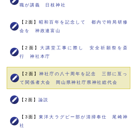
職が講義 日枝神社
【2面】
昭和百年を記念して 都内で時局研修
会を 神政連富山
【2面】
大講堂工事に際し 安全祈願祭を斎
行 神社本庁
【2面】
神社庁の八十周年を記念 三部に亙っ
て関係者大会 岡山県神社庁県神社総代会
【2面】
論説
【3面】
東洋大ラグビー部が清掃奉仕 尾崎神
社