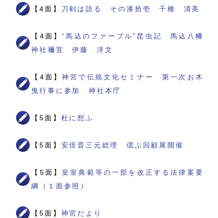
【4面】
刀剣は語る その漆拾壱 千種 清美
【4面】
“馬込のファーブル”昆虫記 馬込八幡
神社禰宜 伊藤 洋文
【4面】
神宮で伝統文化セミナー 第一次お木
曳行事に参加 神社本庁
【5面】
杜に想ふ
【5面】
安倍晋三元総理 偲ぶ回顧展開催
【5面】
皇室典範等の一部を改正する法律案要
綱（１面参照）
【5面】
神宮だより