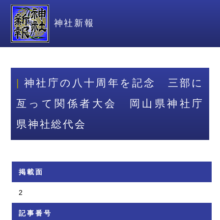
神社新報
神社庁の八十周年を記念 三部に
亙って関係者大会 岡山県神社庁
県神社総代会
掲載面
2
記事番号