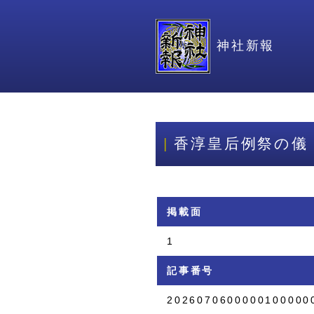
神社新報
香淳皇后例祭の儀
掲載面
1
記事番号
2026070600000100000