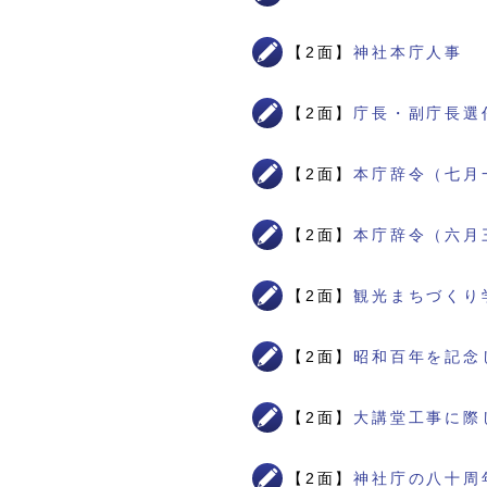
【2面】
神社本庁人事
【2面】
庁長・副庁長選
【2面】
本庁辞令（七月
【2面】
本庁辞令（六月
【2面】
観光まちづくり
【2面】
昭和百年を記念
【2面】
大講堂工事に際
【2面】
神社庁の八十周