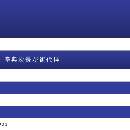
 掌典次長が御代拝
003