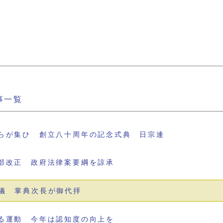
事一覧
らが集ひ 創立八十周年の記念式典 日宗連
部改正 政府法律案要綱を諒承
儀 掌典次長が御代拝
る運動 今年は認知度の向上を