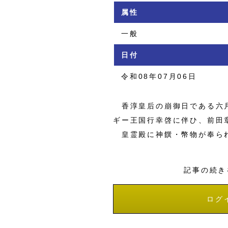
属性
一般
日付
令和08年07月06日
香淳皇后の崩御日である六月
ギー王国行幸啓に伴ひ、前田
皇霊殿に神饌・幣物が奉ら
記事の続き
ログ