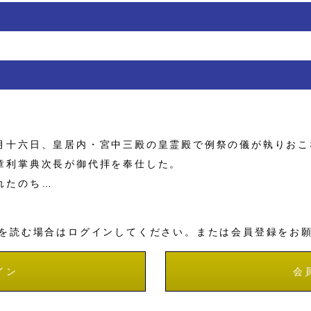
十六日、皇居内・宮中三殿の皇霊殿で例祭の儀が執りおこ
章利掌典次長が御代拝を奉仕した。
れたのち…
を読む場合はログインしてください。または会員登録をお
イン
会