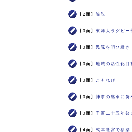
【2面】
論説
【3面】
東洋大ラグビー
【3面】
民謡を唄ひ継ぎ
【3面】
地域の活性化目
【3面】
こもれび
【3面】
神事の継承に努
【3面】
千百二十五年祭
【4面】
式年遷宮で移築