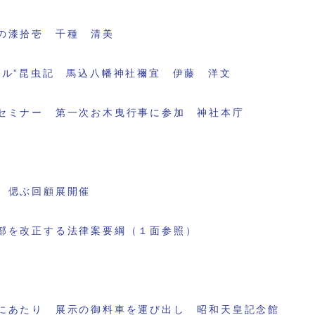
の漆拾壱 千種 清美
ブル”昆虫記 馬込八幡神社禰宜 伊藤 洋文
セミナー 第一次お木曳行事に参加 神社本庁
 偲ぶ回顧展開催
部を改正する法律案要綱（１面参照）
にあたり 展示の御料車を運び出し 昭和天皇記念館