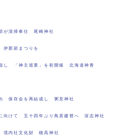
部が清掃奉仕 尾崎神社
 伊那節まつりを
指し 「神主巡業」を初開催 北海道神青
め 保存会を再結成し 粥見神社
に向けて 五十四年ぶり鳥居建替へ 深志神社
 境内社文化財 穂高神社