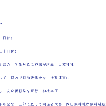
任
一日付）
三十日付）
学部の 学生対象に神職が講義 日枝神社
して 都内で時局研修会を 神政連富山
し 安全祈願祭を斎行 神社本庁
年を記念 三部に亙って関係者大会 岡山県神社庁県神社