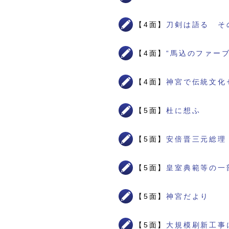
【4面】
刀剣は語る そ
【4面】
“馬込のファー
【4面】
神宮で伝統文化
【5面】
杜に想ふ
【5面】
安倍晋三元総理
【5面】
皇室典範等の一
【5面】
神宮だより
【5面】
大規模刷新工事