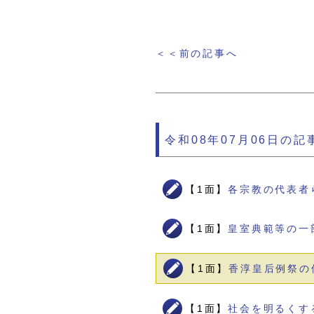
＜＜前の記事へ
令和08年07月06日の記
【1面】
各宗教の代表者
【1面】
皇室典範等の一
【1面】
香淳皇后例祭の
【1面】
社会を明るくす