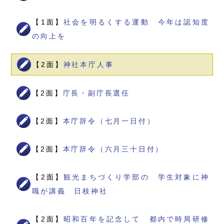
【1面】
社会を明るくする運動 今年は認知度
の向上を
【2面】
神社本庁人事
【2面】
庁長・副庁長選任
【2面】
本庁辞令（七月一日付）
【2面】
本庁辞令（六月三十日付）
【2面】
観光まちづくり学部の 学生対象に神
職が講義 日枝神社
【2面】
昭和百年を記念して 都内で時局研修