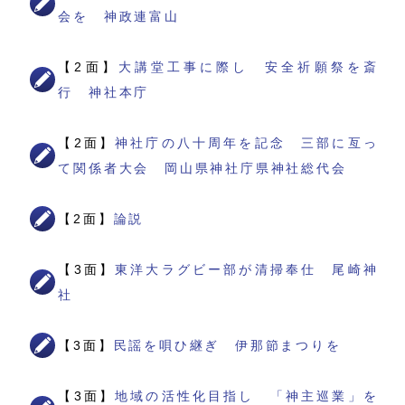
会を 神政連富山
【2面】
大講堂工事に際し 安全祈願祭を斎
行 神社本庁
【2面】
神社庁の八十周年を記念 三部に亙っ
て関係者大会 岡山県神社庁県神社総代会
【2面】
論説
【3面】
東洋大ラグビー部が清掃奉仕 尾崎神
社
【3面】
民謡を唄ひ継ぎ 伊那節まつりを
【3面】
地域の活性化目指し 「神主巡業」を