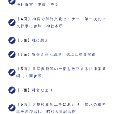
神社禰宜 伊藤 洋文
【4面】
神宮で伝統文化セミナー 第一次お木
曳行事に参加 神社本庁
【5面】
杜に想ふ
【5面】
安倍晋三元総理 偲ぶ回顧展開催
【5面】
皇室典範等の一部を改正する法律案要
綱（１面参照）
【5面】
神宮だより
【5面】
大規模刷新工事にあたり 展示の御料
車を運び出し 昭和天皇記念館