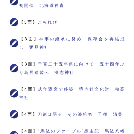
初開催 北海道神青
【3面】
こもれび
【3面】
神事の継承に努め 保存会を再結成
し 粥見神社
【3面】
千百二十五年祭に向けて 五十四年ぶ
り鳥居建替へ 深志神社
【4面】
式年遷宮で移築 境内社文化財 穂高
神社
【4面】
刀剣は語る その漆拾壱 千種 清美
【4面】
“馬込のファーブル”昆虫記 馬込八幡