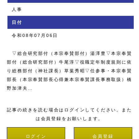
人事
日付
令和08年07月06日
▽総合研究部付（本宗奉賛部付）湯澤豊▽本宗奉賛
部付（総合研究部付）牛尾淳▽役職定年制度規則に依
り総務部付（神社課長）草葉秀昭▽任参事・本宗奉賛
部長（本宗奉賛部長心得兼本宗奉賛課長事務取扱）橋
野加津夫…
記事の続きを読む場合はログインしてください。また
は会員登録をお願いします。
ログイン
会員登録