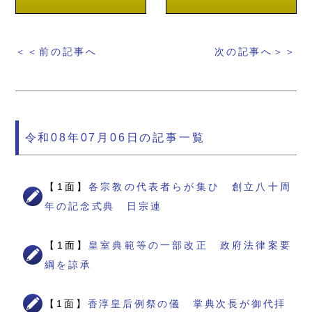
＜＜前の記事へ
次の記事へ＞＞
令和08年07月06日の記事一覧
【1面】
各宗教の代表者らが集ひ 創立八十周
年の記念式典 日宗連
【1面】
皇室典範等の一部改正 政府法律案要
綱を諒承
【1面】
香淳皇后例祭の儀 掌典次長が御代拝