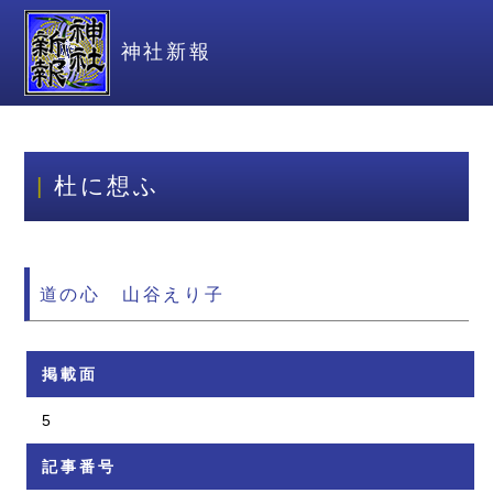
神社新報
杜に想ふ
道の心 山谷えり子
掲載面
5
記事番号