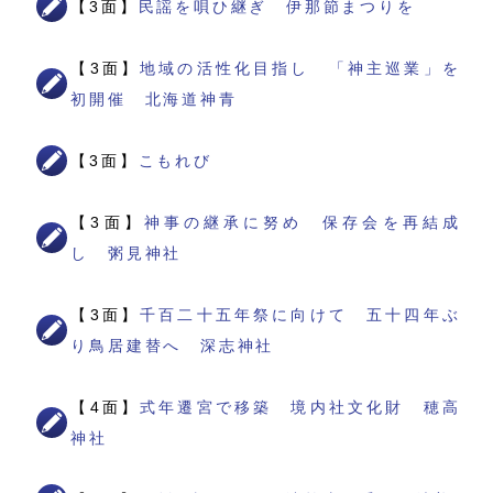
【3面】
民謡を唄ひ継ぎ 伊那節まつりを
【3面】
地域の活性化目指し 「神主巡業」を
初開催 北海道神青
【3面】
こもれび
【3面】
神事の継承に努め 保存会を再結成
し 粥見神社
【3面】
千百二十五年祭に向けて 五十四年ぶ
り鳥居建替へ 深志神社
【4面】
式年遷宮で移築 境内社文化財 穂高
神社