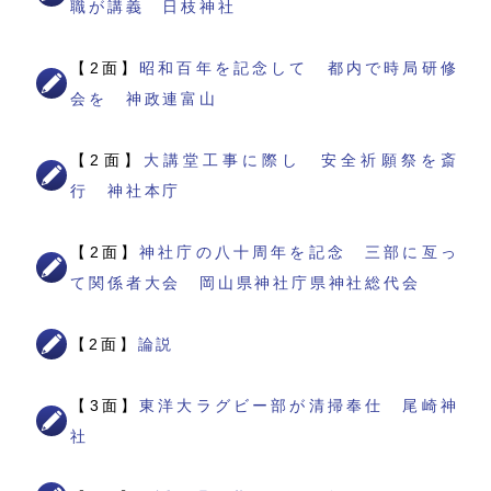
職が講義 日枝神社
【2面】
昭和百年を記念して 都内で時局研修
会を 神政連富山
【2面】
大講堂工事に際し 安全祈願祭を斎
行 神社本庁
【2面】
神社庁の八十周年を記念 三部に亙っ
て関係者大会 岡山県神社庁県神社総代会
【2面】
論説
【3面】
東洋大ラグビー部が清掃奉仕 尾崎神
社