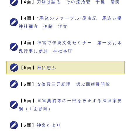
【4面】
刀剣は語る その漆拾壱 千種 清美
【4面】
“馬込のファーブル”昆虫記 馬込八幡
神社禰宜 伊藤 洋文
【4面】
神宮で伝統文化セミナー 第一次お木
曳行事に参加 神社本庁
【5面】
杜に想ふ
【5面】
安倍晋三元総理 偲ぶ回顧展開催
【5面】
皇室典範等の一部を改正する法律案要
綱（１面参照）
【5面】
神宮だより