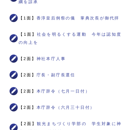
綱を諒承
【1面】
香淳皇后例祭の儀 掌典次長が御代拝
【1面】
社会を明るくする運動 今年は認知度
の向上を
【2面】
神社本庁人事
【2面】
庁長・副庁長選任
【2面】
本庁辞令（七月一日付）
【2面】
本庁辞令（六月三十日付）
【2面】
観光まちづくり学部の 学生対象に神