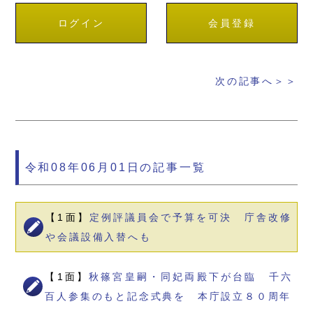
ログイン
会員登録
次の記事へ＞＞
令和08年06月01日の記事一覧
【1面】
定例評議員会で予算を可決 庁舎改修
や会議設備入替へも
【1面】
秋篠宮皇嗣・同妃両殿下が台臨 千六
百人参集のもと記念式典を 本庁設立８０周年