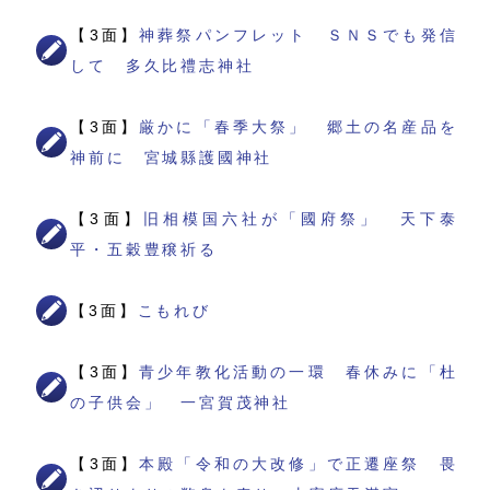
【3面】
神葬祭パンフレット ＳＮＳでも発信
して 多久比禮志神社
【3面】
厳かに「春季大祭」 郷土の名産品を
神前に 宮城縣護國神社
【3面】
旧相模国六社が「國府祭」 天下泰
平・五穀豊穣祈る
【3面】
こもれび
【3面】
青少年教化活動の一環 春休みに「杜
の子供会」 一宮賀茂神社
【3面】
本殿「令和の大改修」で正遷座祭 畏