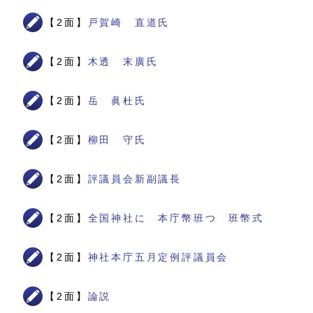
【2面】
戸賀崎 直道氏
【2面】
木透 末廣氏
【2面】
岳 眞杜氏
【2面】
柳田 守氏
【2面】
評議員会新副議長
【2面】
全国神社に 本庁幣班つ 班幣式
【2面】
神社本庁五月定例評議員会
【2面】
論説