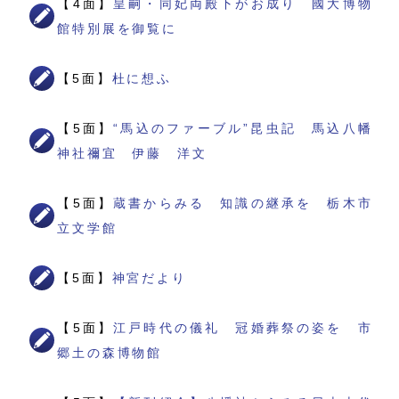
【4面】
皇嗣・同妃両殿下がお成り 國大博物
館特別展を御覧に
【5面】
杜に想ふ
【5面】
“馬込のファーブル”昆虫記 馬込八幡
神社禰宜 伊藤 洋文
【5面】
蔵書からみる 知識の継承を 栃木市
立文学館
【5面】
神宮だより
【5面】
江戸時代の儀礼 冠婚葬祭の姿を 市
郷土の森博物館