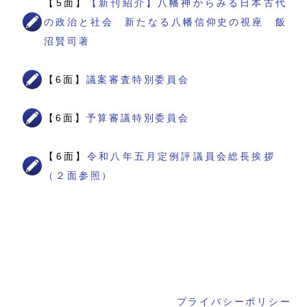
【5面】
【新刊紹介】八幡神からみる日本古代
の政治と社会 新たなる八幡信仰史の視座 飯
沼賢司著
【6面】
議案審査特別委員会
【6面】
予算審議特別委員会
【6面】
令和八年五月定例評議員会総長挨拶
（２面参照）
プライバシーポリシー