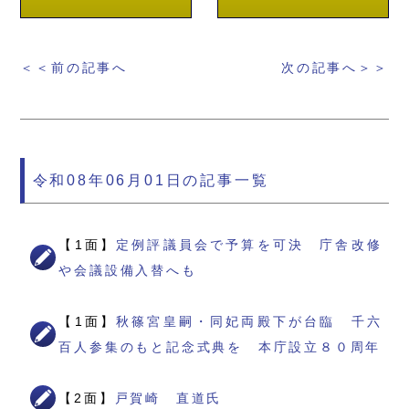
＜＜前の記事へ
次の記事へ＞＞
令和08年06月01日の記事一覧
【1面】
定例評議員会で予算を可決 庁舎改修
や会議設備入替へも
【1面】
秋篠宮皇嗣・同妃両殿下が台臨 千六
百人参集のもと記念式典を 本庁設立８０周年
【2面】
戸賀崎 直道氏