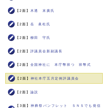
【2面】
木透 末廣氏
【2面】
岳 眞杜氏
【2面】
柳田 守氏
【2面】
評議員会新副議長
【2面】
全国神社に 本庁幣班つ 班幣式
【2面】
神社本庁五月定例評議員会
【2面】
論説
【3面】
神葬祭パンフレット ＳＮＳでも発信