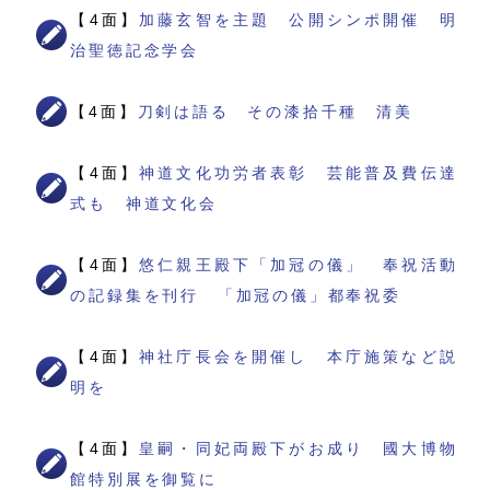
【4面】
加藤玄智を主題 公開シンポ開催 明
治聖徳記念学会
【4面】
刀剣は語る その漆拾千種 清美
【4面】
神道文化功労者表彰 芸能普及費伝達
式も 神道文化会
【4面】
悠仁親王殿下「加冠の儀」 奉祝活動
の記録集を刊行 「加冠の儀」都奉祝委
【4面】
神社庁長会を開催し 本庁施策など説
明を
【4面】
皇嗣・同妃両殿下がお成り 國大博物
館特別展を御覧に