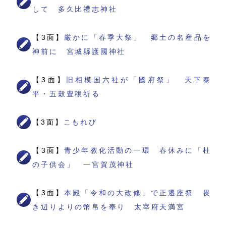
して 多久比禮志神社
【3面】
厳かに「春季大祭」 郷土の名産品を
神前に 宮城縣護國神社
【3面】
旧相模国六社が「國府祭」 天下泰
平・五穀豊穣祈る
【3面】
こもれび
【3面】
青少年教化活動の一環 春休みに「杜
の子供会」 一宮賀茂神社
【3面】
本殿「令和の大改修」で正遷座祭 畏
き辺りよりの幣帛を奉り 太宰府天満宮