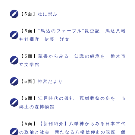
【5面】
杜に想ふ
【5面】
“馬込のファーブル”昆虫記 馬込八幡
神社禰宜 伊藤 洋文
【5面】
蔵書からみる 知識の継承を 栃木市
立文学館
【5面】
神宮だより
【5面】
江戸時代の儀礼 冠婚葬祭の姿を 市
郷土の森博物館
【5面】
【新刊紹介】八幡神からみる日本古代
の政治と社会 新たなる八幡信仰史の視座 飯