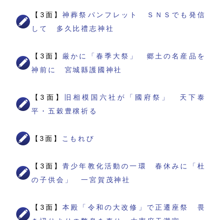
【3面】
神葬祭パンフレット ＳＮＳでも発信
して 多久比禮志神社
【3面】
厳かに「春季大祭」 郷土の名産品を
神前に 宮城縣護國神社
【3面】
旧相模国六社が「國府祭」 天下泰
平・五穀豊穣祈る
【3面】
こもれび
【3面】
青少年教化活動の一環 春休みに「杜
の子供会」 一宮賀茂神社
【3面】
本殿「令和の大改修」で正遷座祭 畏