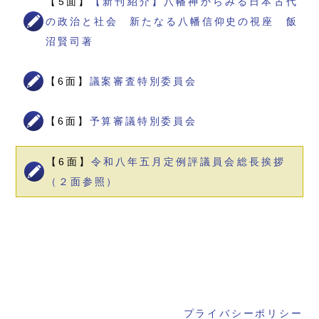
【5面】
【新刊紹介】八幡神からみる日本古代
の政治と社会 新たなる八幡信仰史の視座 飯
沼賢司著
【6面】
議案審査特別委員会
【6面】
予算審議特別委員会
【6面】
令和八年五月定例評議員会総長挨拶
（２面参照）
プライバシーポリシー