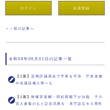
ログイン
会員登録
＜＜前の記事へ
令和08年06月01日の記事一覧
【1面】
定例評議員会で予算を可決 庁舎改修
や会議設備入替へも
【1面】
秋篠宮皇嗣・同妃両殿下が台臨 千六
百人参集のもと記念式典を 本庁設立８０周年