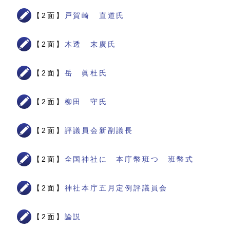
【2面】
戸賀崎 直道氏
【2面】
木透 末廣氏
【2面】
岳 眞杜氏
【2面】
柳田 守氏
【2面】
評議員会新副議長
【2面】
全国神社に 本庁幣班つ 班幣式
【2面】
神社本庁五月定例評議員会
【2面】
論説