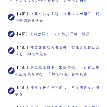
き辺りよりの幣帛を奉り 太宰府天満宮
【4面】
加藤玄智を主題 公開シンポ開催 明
治聖徳記念学会
【4面】
刀剣は語る その漆拾千種 清美
【4面】
神道文化功労者表彰 芸能普及費伝達
式も 神道文化会
【4面】
悠仁親王殿下「加冠の儀」 奉祝活動
の記録集を刊行 「加冠の儀」都奉祝委
【4面】
神社庁長会を開催し 本庁施策など説
明を