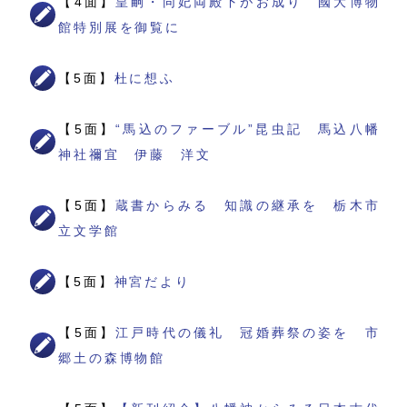
【4面】
皇嗣・同妃両殿下がお成り 國大博物
館特別展を御覧に
【5面】
杜に想ふ
【5面】
“馬込のファーブル”昆虫記 馬込八幡
神社禰宜 伊藤 洋文
【5面】
蔵書からみる 知識の継承を 栃木市
立文学館
【5面】
神宮だより
【5面】
江戸時代の儀礼 冠婚葬祭の姿を 市
郷土の森博物館