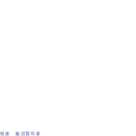
の視座 飯沼賢司著