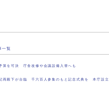
事一覧
予算を可決 庁舎改修や会議設備入替へも
妃両殿下が台臨 千六百人参集のもと記念式典を 本庁設