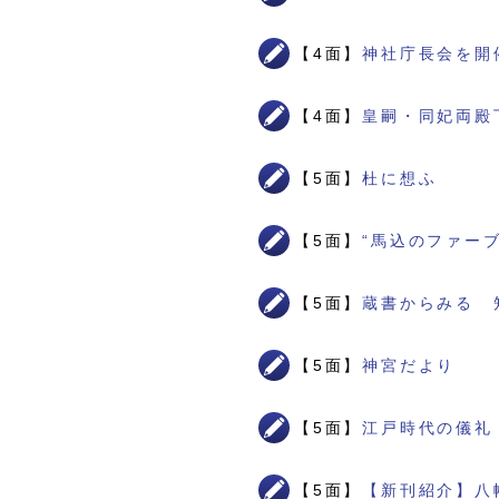
【4面】
神社庁長会を開
【4面】
皇嗣・同妃両殿
【5面】
杜に想ふ
【5面】
“馬込のファー
【5面】
蔵書からみる 
【5面】
神宮だより
【5面】
江戸時代の儀礼
【5面】
【新刊紹介】八