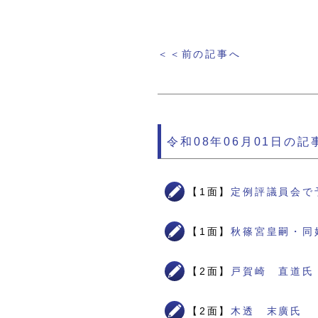
＜＜前の記事へ
令和08年06月01日の記
【1面】
定例評議員会で
【1面】
秋篠宮皇嗣・同
【2面】
戸賀崎 直道氏
【2面】
木透 末廣氏