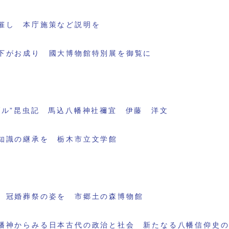
催し 本庁施策など説明を
下がお成り 國大博物館特別展を御覧に
ブル”昆虫記 馬込八幡神社禰宜 伊藤 洋文
知識の継承を 栃木市立文学館
 冠婚葬祭の姿を 市郷土の森博物館
幡神からみる日本古代の政治と社会 新たなる八幡信仰史