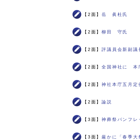
【2面】
岳 眞杜氏
【2面】
柳田 守氏
【2面】
評議員会新副議
【2面】
全国神社に 本
【2面】
神社本庁五月定
【2面】
論説
【3面】
神葬祭パンフレ
【3面】
厳かに「春季大