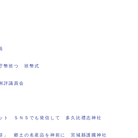
長
庁幣班つ 班幣式
例評議員会
ット ＳＮＳでも発信して 多久比禮志神社
祭」 郷土の名産品を神前に 宮城縣護國神社