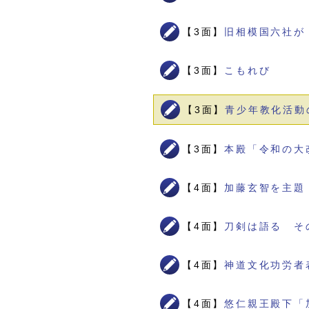
【3面】
旧相模国六社が
【3面】
こもれび
【3面】
青少年教化活動
【3面】
本殿「令和の大
【4面】
加藤玄智を主題
【4面】
刀剣は語る そ
【4面】
神道文化功労者
【4面】
悠仁親王殿下「