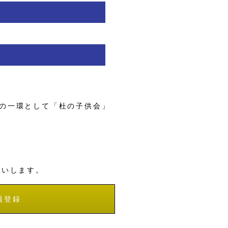
の一環として「杜の子供会」
願いします。
員登録