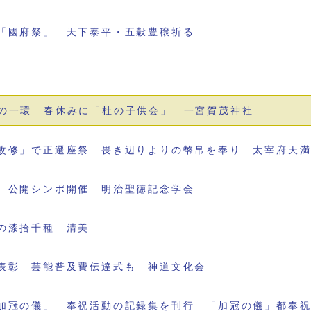
「國府祭」 天下泰平・五穀豊穣祈る
の一環 春休みに「杜の子供会」 一宮賀茂神社
改修」で正遷座祭 畏き辺りよりの幣帛を奉り 太宰府天
 公開シンポ開催 明治聖徳記念学会
の漆拾千種 清美
表彰 芸能普及費伝達式も 神道文化会
加冠の儀」 奉祝活動の記録集を刊行 「加冠の儀」都奉