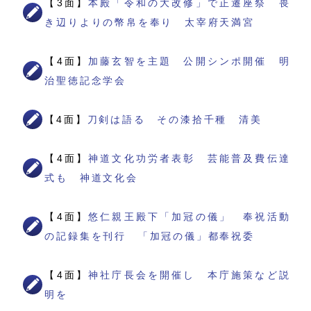
【3面】
本殿「令和の大改修」で正遷座祭 畏
き辺りよりの幣帛を奉り 太宰府天満宮
【4面】
加藤玄智を主題 公開シンポ開催 明
治聖徳記念学会
【4面】
刀剣は語る その漆拾千種 清美
【4面】
神道文化功労者表彰 芸能普及費伝達
式も 神道文化会
【4面】
悠仁親王殿下「加冠の儀」 奉祝活動
の記録集を刊行 「加冠の儀」都奉祝委
【4面】
神社庁長会を開催し 本庁施策など説
明を