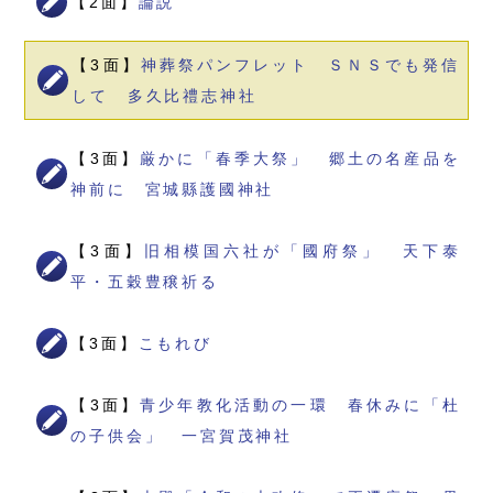
【2面】
論説
【3面】
神葬祭パンフレット ＳＮＳでも発信
して 多久比禮志神社
【3面】
厳かに「春季大祭」 郷土の名産品を
神前に 宮城縣護國神社
【3面】
旧相模国六社が「國府祭」 天下泰
平・五穀豊穣祈る
【3面】
こもれび
【3面】
青少年教化活動の一環 春休みに「杜
の子供会」 一宮賀茂神社