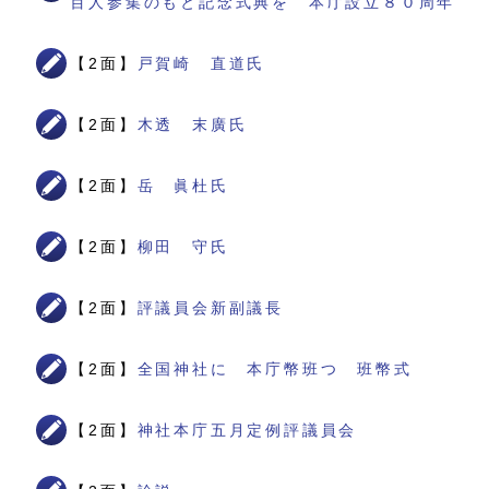
百人参集のもと記念式典を 本庁設立８０周年
【2面】
戸賀崎 直道氏
【2面】
木透 末廣氏
【2面】
岳 眞杜氏
【2面】
柳田 守氏
【2面】
評議員会新副議長
【2面】
全国神社に 本庁幣班つ 班幣式
【2面】
神社本庁五月定例評議員会