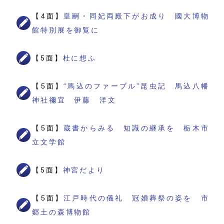
【4面】
皇嗣・同妃両殿下がお成り 國大博物
館特別展を御覧に
【5面】
杜に想ふ
【5面】
“馬込のファーブル”昆虫記 馬込八幡
神社禰宜 伊藤 洋文
【5面】
蔵書からみる 知識の継承を 栃木市
立文学館
【5面】
神宮だより
【5面】
江戸時代の儀礼 冠婚葬祭の姿を 市
郷土の森博物館