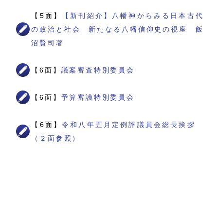
【5面】
【新刊紹介】八幡神からみる日本古代
の政治と社会 新たなる八幡信仰史の視座 飯
沼賢司著
【6面】
議案審査特別委員会
【6面】
予算審議特別委員会
【6面】
令和八年五月定例評議員会総長挨拶
（２面参照）