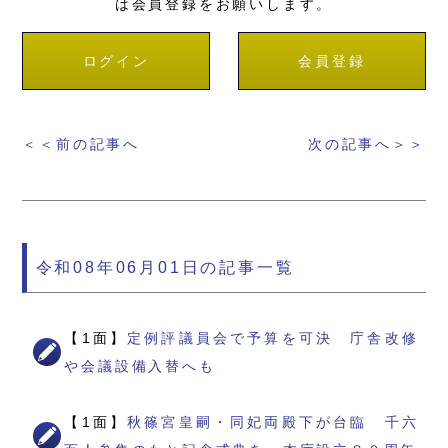
は会員登録をお願いします。
ログイン
会員登録
＜＜前の記事へ
次の記事へ＞＞
令和08年06月01日の記事一覧
【1面】
定例評議員会で予算を可決 庁舎改修
や会議設備入替へも
【1面】
秋篠宮皇嗣・同妃両殿下が台臨 千六