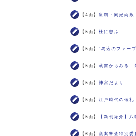
【4面】
皇嗣・同妃両殿
【5面】
杜に想ふ
【5面】
“馬込のファー
【5面】
蔵書からみる 
【5面】
神宮だより
【5面】
江戸時代の儀礼
【5面】
【新刊紹介】八
【6面】
議案審査特別委