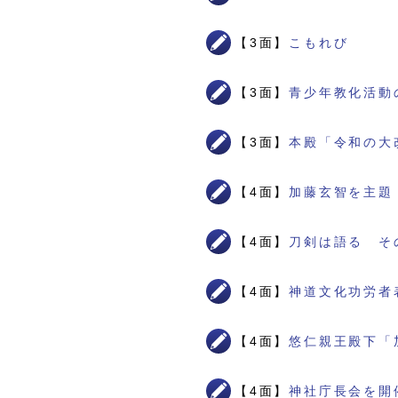
【3面】
こもれび
【3面】
青少年教化活動
【3面】
本殿「令和の大
【4面】
加藤玄智を主題
【4面】
刀剣は語る そ
【4面】
神道文化功労者
【4面】
悠仁親王殿下「
【4面】
神社庁長会を開