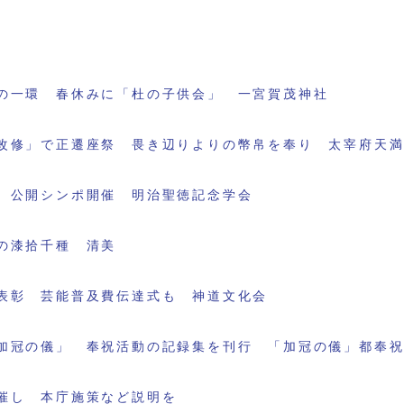
の一環 春休みに「杜の子供会」 一宮賀茂神社
改修」で正遷座祭 畏き辺りよりの幣帛を奉り 太宰府天
 公開シンポ開催 明治聖徳記念学会
の漆拾千種 清美
表彰 芸能普及費伝達式も 神道文化会
加冠の儀」 奉祝活動の記録集を刊行 「加冠の儀」都奉
催し 本庁施策など説明を