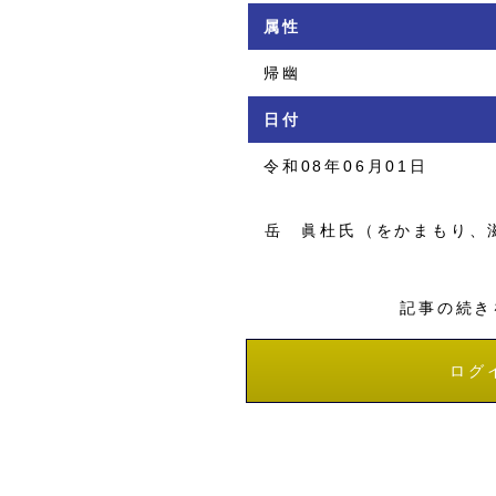
属性
帰幽
日付
令和08年06月01日
岳 眞杜氏（をかまもり、
記事の続き
ログ