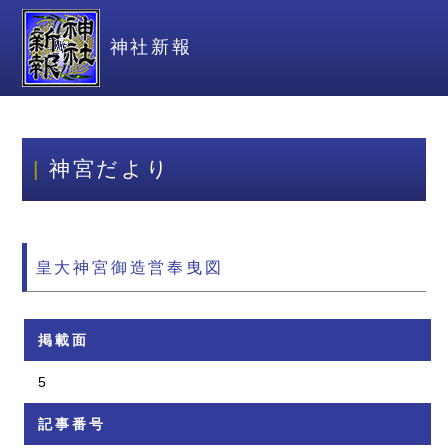
神社新報
神宮だより
皇大神宮御造営奉曳図
掲載面
5
記事番号