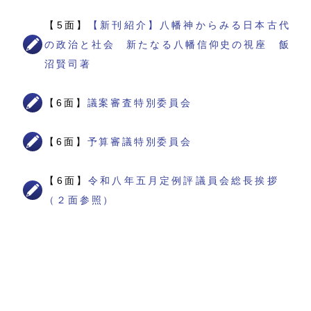
【5面】
【新刊紹介】八幡神からみる日本古代
の政治と社会 新たなる八幡信仰史の視座 飯
沼賢司著
【6面】
議案審査特別委員会
【6面】
予算審議特別委員会
【6面】
令和八年五月定例評議員会総長挨拶
（２面参照）