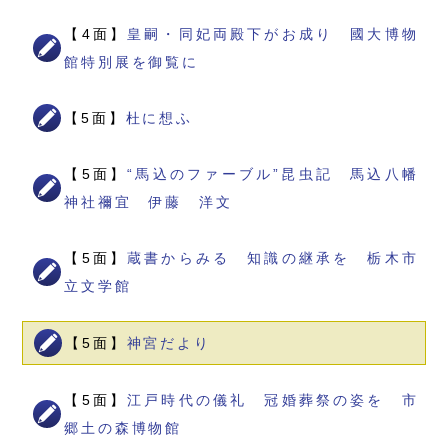
【4面】
皇嗣・同妃両殿下がお成り 國大博物
館特別展を御覧に
【5面】
杜に想ふ
【5面】
“馬込のファーブル”昆虫記 馬込八幡
神社禰宜 伊藤 洋文
【5面】
蔵書からみる 知識の継承を 栃木市
立文学館
【5面】
神宮だより
【5面】
江戸時代の儀礼 冠婚葬祭の姿を 市
郷土の森博物館