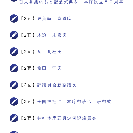
百人参集のもと記念式典を 本庁設立８０周年
【2面】
戸賀崎 直道氏
【2面】
木透 末廣氏
【2面】
岳 眞杜氏
【2面】
柳田 守氏
【2面】
評議員会新副議長
【2面】
全国神社に 本庁幣班つ 班幣式
【2面】
神社本庁五月定例評議員会