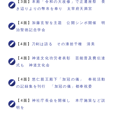
【3面】
本殿「令和の大改修」で正遷座祭 畏
き辺りよりの幣帛を奉り 太宰府天満宮
【4面】
加藤玄智を主題 公開シンポ開催 明
治聖徳記念学会
【4面】
刀剣は語る その漆拾千種 清美
【4面】
神道文化功労者表彰 芸能普及費伝達
式も 神道文化会
【4面】
悠仁親王殿下「加冠の儀」 奉祝活動
の記録集を刊行 「加冠の儀」都奉祝委
【4面】
神社庁長会を開催し 本庁施策など説
明を