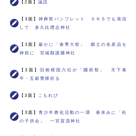
【2面】
論説
【3面】
神葬祭パンフレット ＳＮＳでも発信
して 多久比禮志神社
【3面】
厳かに「春季大祭」 郷土の名産品を
神前に 宮城縣護國神社
【3面】
旧相模国六社が「國府祭」 天下泰
平・五穀豊穣祈る
【3面】
こもれび
【3面】
青少年教化活動の一環 春休みに「杜
の子供会」 一宮賀茂神社