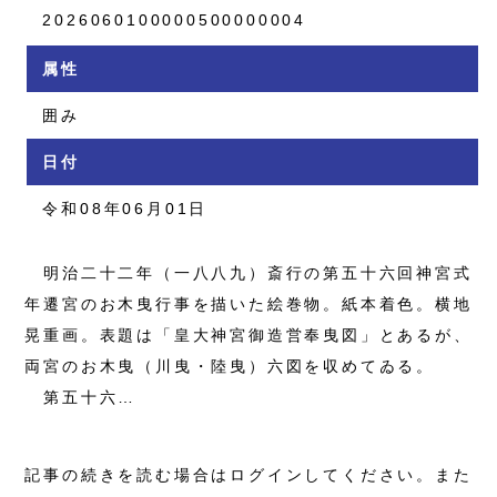
2026060100000500000004
属性
囲み
日付
令和08年06月01日
明治二十二年（一八八九）斎行の第五十六回神宮式
年遷宮のお木曳行事を描いた絵巻物。紙本着色。横地
晃重画。表題は「皇大神宮御造営奉曳図」とあるが、
両宮のお木曳（川曳・陸曳）六図を収めてゐる。
第五十六…
記事の続きを読む場合はログインしてください。また