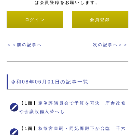
は会員登録をお願いします。
ログイン
会員登録
＜＜前の記事へ
次の記事へ＞＞
令和08年06月01日の記事一覧
【1面】
定例評議員会で予算を可決 庁舎改修
や会議設備入替へも
【1面】
秋篠宮皇嗣・同妃両殿下が台臨 千六