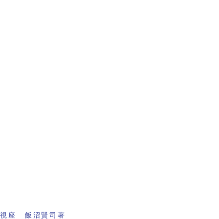
の視座 飯沼賢司著