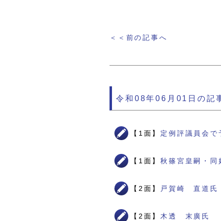
＜＜前の記事へ
令和08年06月01日の記
【1面】
定例評議員会で
【1面】
秋篠宮皇嗣・同
【2面】
戸賀崎 直道氏
【2面】
木透 末廣氏