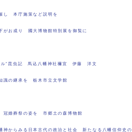
催し 本庁施策など説明を
下がお成り 國大博物館特別展を御覧に
ブル”昆虫記 馬込八幡神社禰宜 伊藤 洋文
知識の継承を 栃木市立文学館
 冠婚葬祭の姿を 市郷土の森博物館
幡神からみる日本古代の政治と社会 新たなる八幡信仰史