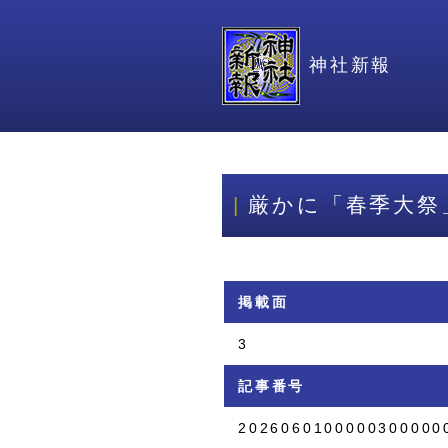
神社新報
厳かに「春季大祭
掲載面
3
記事番号
2026060100000300000