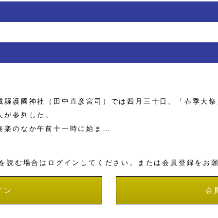
縣護國神社（田中直彦宮司）では四月三十日、「春季大祭
人が参列した。
奏楽のなか午前十一時に始ま…
を読む場合はログインしてください。または会員登録をお
イン
会