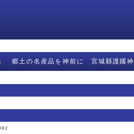
」 郷土の名産品を神前に 宮城縣護國神
002