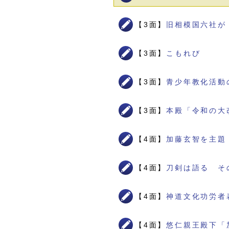
【3面】
旧相模国六社が
【3面】
こもれび
【3面】
青少年教化活動
【3面】
本殿「令和の大
【4面】
加藤玄智を主題
【4面】
刀剣は語る そ
【4面】
神道文化功労者
【4面】
悠仁親王殿下「