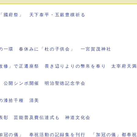
「國府祭」 天下泰平・五穀豊穣祈る
の一環 春休みに「杜の子供会」 一宮賀茂神社
改修」で正遷座祭 畏き辺りよりの幣帛を奉り 太宰府天
 公開シンポ開催 明治聖徳記念学会
の漆拾千種 清美
表彰 芸能普及費伝達式も 神道文化会
加冠の儀」 奉祝活動の記録集を刊行 「加冠の儀」都奉