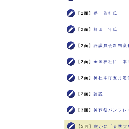
【2面】
岳 眞杜氏
【2面】
柳田 守氏
【2面】
評議員会新副議
【2面】
全国神社に 本
【2面】
神社本庁五月定
【2面】
論説
【3面】
神葬祭パンフレ
【3面】
厳かに「春季大