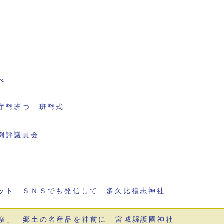
長
庁幣班つ 班幣式
例評議員会
ット ＳＮＳでも発信して 多久比禮志神社
祭」 郷土の名産品を神前に 宮城縣護國神社