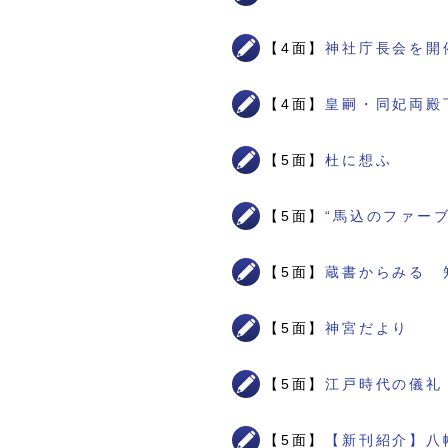
【4面】
神社庁長会を開
【4面】
皇嗣・同妃両殿
【5面】
杜に想ふ
【5面】
“馬込のファー
【5面】
蔵書からみる 
【5面】
神宮だより
【5面】
江戸時代の儀礼
【5面】
【新刊紹介】八