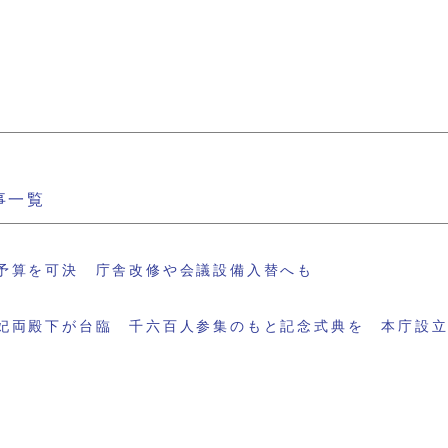
事一覧
予算を可決 庁舎改修や会議設備入替へも
妃両殿下が台臨 千六百人参集のもと記念式典を 本庁設