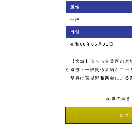
属性
一般
日付
令和08年06月01日
【宮城】仙台市青葉区の宮城
や遺族・一般関係者約百二十
祭典は宮城野雅楽会による
記事の続き
ログ