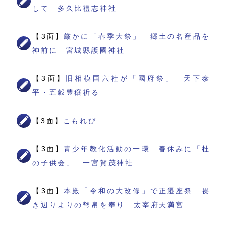
して 多久比禮志神社
【3面】
厳かに「春季大祭」 郷土の名産品を
神前に 宮城縣護國神社
【3面】
旧相模国六社が「國府祭」 天下泰
平・五穀豊穣祈る
【3面】
こもれび
【3面】
青少年教化活動の一環 春休みに「杜
の子供会」 一宮賀茂神社
【3面】
本殿「令和の大改修」で正遷座祭 畏
き辺りよりの幣帛を奉り 太宰府天満宮