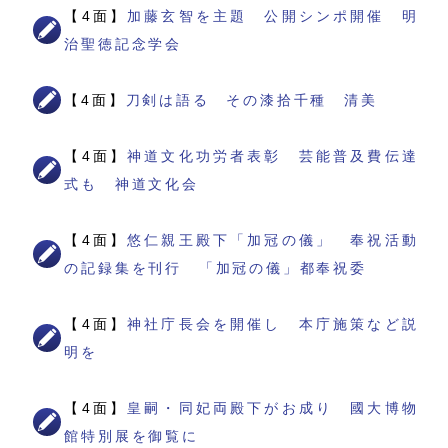
【4面】
加藤玄智を主題 公開シンポ開催 明
治聖徳記念学会
【4面】
刀剣は語る その漆拾千種 清美
【4面】
神道文化功労者表彰 芸能普及費伝達
式も 神道文化会
【4面】
悠仁親王殿下「加冠の儀」 奉祝活動
の記録集を刊行 「加冠の儀」都奉祝委
【4面】
神社庁長会を開催し 本庁施策など説
明を
【4面】
皇嗣・同妃両殿下がお成り 國大博物
館特別展を御覧に