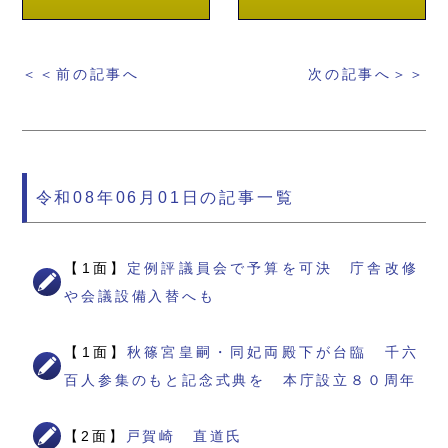
＜＜前の記事へ
次の記事へ＞＞
令和08年06月01日の記事一覧
【1面】
定例評議員会で予算を可決 庁舎改修
や会議設備入替へも
【1面】
秋篠宮皇嗣・同妃両殿下が台臨 千六
百人参集のもと記念式典を 本庁設立８０周年
【2面】
戸賀崎 直道氏