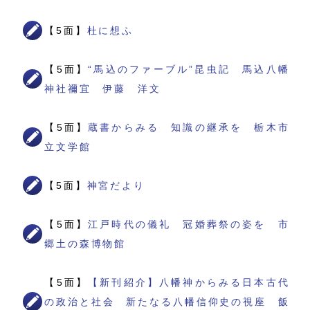
【5面】
杜に想ふ
【5面】
“馬込のファーブル”昆虫記 馬込八幡
神社禰宜 伊藤 洋文
【5面】
蔵書からみる 知識の継承を 栃木市
立文学館
【5面】
神宮だより
【5面】
江戸時代の儀礼 冠婚葬祭の姿を 市
郷土の森博物館
【5面】
【新刊紹介】八幡神からみる日本古代
の政治と社会 新たなる八幡信仰史の視座 飯