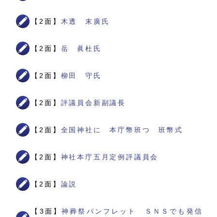
【2面】
木透 末廣氏
【2面】
岳 眞杜氏
【2面】
柳田 守氏
【2面】
評議員会新副議長
【2面】
全国神社に 本庁幣班つ 班幣式
【2面】
神社本庁五月定例評議員会
【2面】
論説
【3面】
神葬祭パンフレット ＳＮＳでも発信