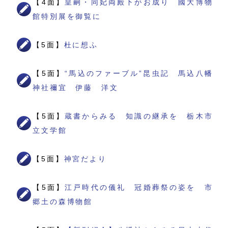
【4面】
皇嗣・同妃両殿下がお成り 國大博物
館特別展を御覧に
【5面】
杜に想ふ
【5面】
“馬込のファーブル”昆虫記 馬込八幡
神社禰宜 伊藤 洋文
【5面】
蔵書からみる 知識の継承を 栃木市
立文学館
【5面】
神宮だより
【5面】
江戸時代の儀礼 冠婚葬祭の姿を 市
郷土の森博物館