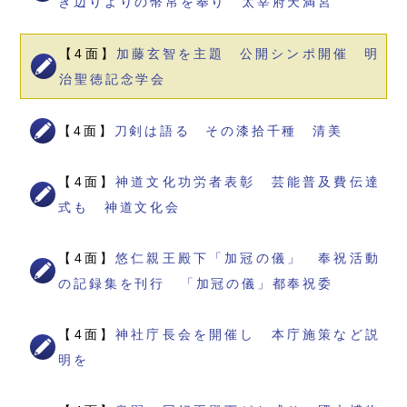
き辺りよりの幣帛を奉り 太宰府天満宮
【4面】
加藤玄智を主題 公開シンポ開催 明
治聖徳記念学会
【4面】
刀剣は語る その漆拾千種 清美
【4面】
神道文化功労者表彰 芸能普及費伝達
式も 神道文化会
【4面】
悠仁親王殿下「加冠の儀」 奉祝活動
の記録集を刊行 「加冠の儀」都奉祝委
【4面】
神社庁長会を開催し 本庁施策など説
明を