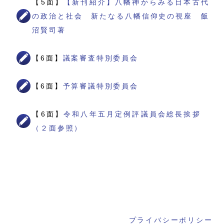
【5面】
【新刊紹介】八幡神からみる日本古代
の政治と社会 新たなる八幡信仰史の視座 飯
沼賢司著
【6面】
議案審査特別委員会
【6面】
予算審議特別委員会
【6面】
令和八年五月定例評議員会総長挨拶
（２面参照）
プライバシーポリシー