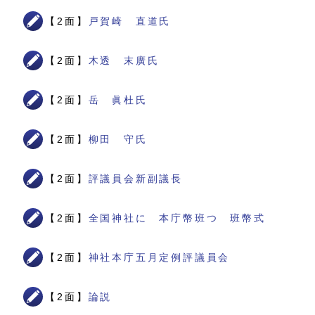
【2面】
戸賀崎 直道氏
【2面】
木透 末廣氏
【2面】
岳 眞杜氏
【2面】
柳田 守氏
【2面】
評議員会新副議長
【2面】
全国神社に 本庁幣班つ 班幣式
【2面】
神社本庁五月定例評議員会
【2面】
論説