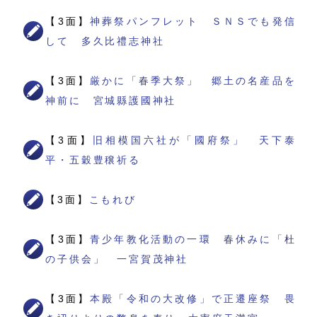
【3面】
神葬祭パンフレット ＳＮＳでも発信
して 多久比禮志神社
【3面】
厳かに「春季大祭」 郷土の名産品を
神前に 宮城縣護國神社
【3面】
旧相模国六社が「國府祭」 天下泰
平・五穀豊穣祈る
【3面】
こもれび
【3面】
青少年教化活動の一環 春休みに「杜
の子供会」 一宮賀茂神社
【3面】
本殿「令和の大改修」で正遷座祭 畏