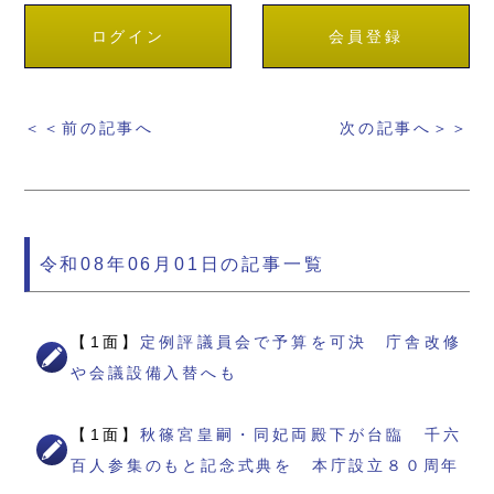
ログイン
会員登録
＜＜前の記事へ
次の記事へ＞＞
令和08年06月01日の記事一覧
【1面】
定例評議員会で予算を可決 庁舎改修
や会議設備入替へも
【1面】
秋篠宮皇嗣・同妃両殿下が台臨 千六
百人参集のもと記念式典を 本庁設立８０周年