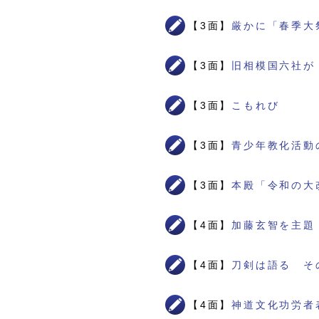
【3面】
厳かに「春季大
【3面】
旧相模国六社が
【3面】
こもれび
【3面】
青少年教化活動
【3面】
本殿「令和の大
【4面】
加藤玄智を主題
【4面】
刀剣は語る そ
【4面】
神道文化功労者