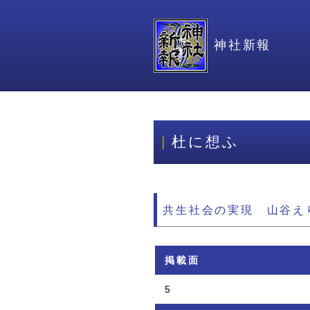
神社新報
杜に想ふ
共生社会の実現 山谷え
掲載面
5