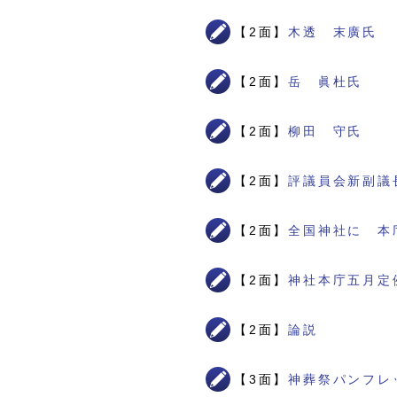
【2面】
木透 末廣氏
【2面】
岳 眞杜氏
【2面】
柳田 守氏
【2面】
評議員会新副議
【2面】
全国神社に 本
【2面】
神社本庁五月定
【2面】
論説
【3面】
神葬祭パンフレ