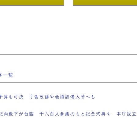
事一覧
予算を可決 庁舎改修や会議設備入替へも
妃両殿下が台臨 千六百人参集のもと記念式典を 本庁設