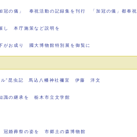
加冠の儀」 奉祝活動の記録集を刊行 「加冠の儀」都奉
催し 本庁施策など説明を
下がお成り 國大博物館特別展を御覧に
ブル”昆虫記 馬込八幡神社禰宜 伊藤 洋文
知識の継承を 栃木市立文学館
 冠婚葬祭の姿を 市郷土の森博物館