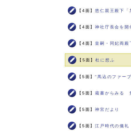
【4面】
悠仁親王殿下「
【4面】
神社庁長会を開
【4面】
皇嗣・同妃両殿
【5面】
杜に想ふ
【5面】
“馬込のファー
【5面】
蔵書からみる 
【5面】
神宮だより
【5面】
江戸時代の儀礼