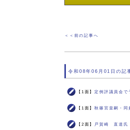
＜＜前の記事へ
令和08年06月01日の記
【1面】
定例評議員会で
【1面】
秋篠宮皇嗣・同
【2面】
戸賀崎 直道氏