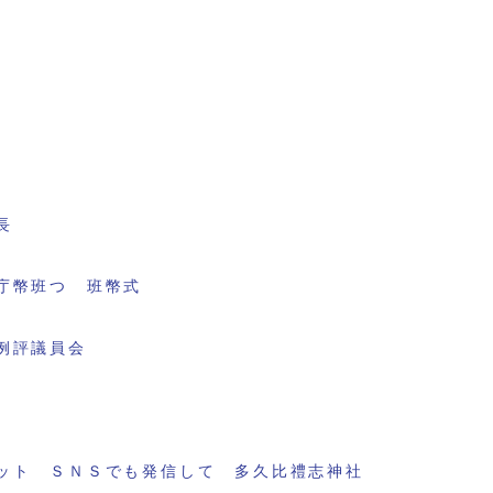
長
庁幣班つ 班幣式
例評議員会
ット ＳＮＳでも発信して 多久比禮志神社