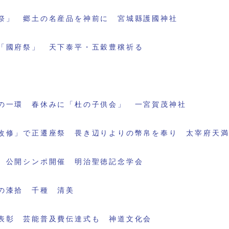
祭」 郷土の名産品を神前に 宮城縣護國神社
「國府祭」 天下泰平・五穀豊穣祈る
の一環 春休みに「杜の子供会」 一宮賀茂神社
改修」で正遷座祭 畏き辺りよりの幣帛を奉り 太宰府天
 公開シンポ開催 明治聖徳記念学会
の漆拾 千種 清美
表彰 芸能普及費伝達式も 神道文化会