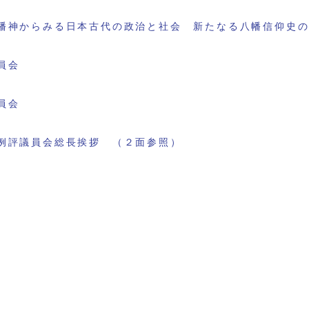
幡神からみる日本古代の政治と社会 新たなる八幡信仰史
員会
員会
例評議員会総長挨拶 （２面参照）