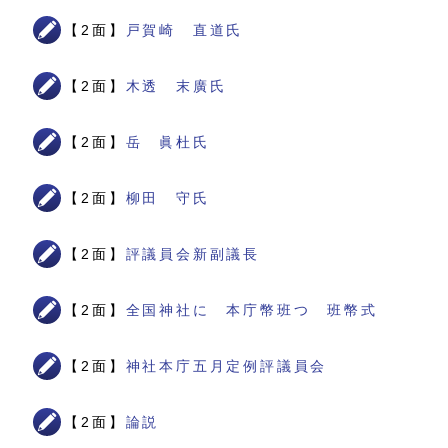
【2面】
戸賀崎 直道氏
【2面】
木透 末廣氏
【2面】
岳 眞杜氏
【2面】
柳田 守氏
【2面】
評議員会新副議長
【2面】
全国神社に 本庁幣班つ 班幣式
【2面】
神社本庁五月定例評議員会
【2面】
論説