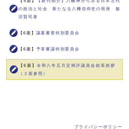
【5面】
【新刊紹介】八幡神からみる日本古代
の政治と社会 新たなる八幡信仰史の視座 飯
沼賢司著
【6面】
議案審査特別委員会
【6面】
予算審議特別委員会
【6面】
令和八年五月定例評議員会総長挨拶
（２面参照）
プライバシーポリシー