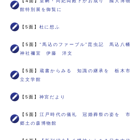
【4面】
皇嗣・同妃両殿下がお成り 國大博物
館特別展を御覧に
【5面】
杜に想ふ
【5面】
“馬込のファーブル”昆虫記 馬込八幡
神社禰宜 伊藤 洋文
【5面】
蔵書からみる 知識の継承を 栃木市
立文学館
【5面】
神宮だより
【5面】
江戸時代の儀礼 冠婚葬祭の姿を 市
郷土の森博物館