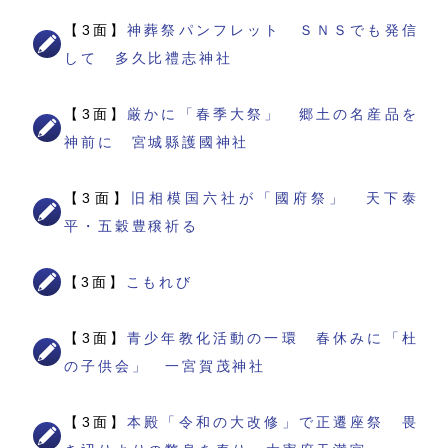
【3面】
神葬祭パンフレット ＳＮＳでも発信
して 多久比禮志神社
【3面】
厳かに「春季大祭」 郷土の名産品を
神前に 宮城縣護國神社
【3面】
旧相模国六社が「國府祭」 天下泰
平・五穀豊穣祈る
【3面】
こもれび
【3面】
青少年教化活動の一環 春休みに「杜
の子供会」 一宮賀茂神社
【3面】
本殿「令和の大改修」で正遷座祭 畏