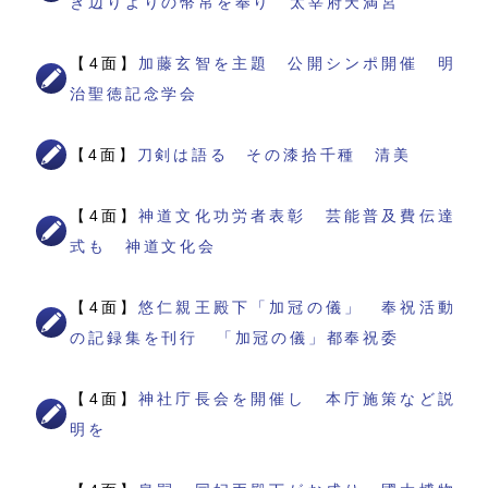
き辺りよりの幣帛を奉り 太宰府天満宮
【4面】
加藤玄智を主題 公開シンポ開催 明
治聖徳記念学会
【4面】
刀剣は語る その漆拾千種 清美
【4面】
神道文化功労者表彰 芸能普及費伝達
式も 神道文化会
【4面】
悠仁親王殿下「加冠の儀」 奉祝活動
の記録集を刊行 「加冠の儀」都奉祝委
【4面】
神社庁長会を開催し 本庁施策など説
明を