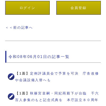
ログイン
会員登録
＜＜前の記事へ
令和08年06月01日の記事一覧
【1面】
定例評議員会で予算を可決 庁舎改修
や会議設備入替へも
【1面】
秋篠宮皇嗣・同妃両殿下が台臨 千六
百人参集のもと記念式典を 本庁設立８０周年