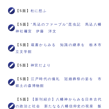
【5面】
杜に想ふ
【5面】
“馬込のファーブル”昆虫記 馬込八幡
神社禰宜 伊藤 洋文
【5面】
蔵書からみる 知識の継承を 栃木市
立文学館
【5面】
神宮だより
【5面】
江戸時代の儀礼 冠婚葬祭の姿を 市
郷土の森博物館
【5面】
【新刊紹介】八幡神からみる日本古代
の政治と社会 新たなる八幡信仰史の視座 飯