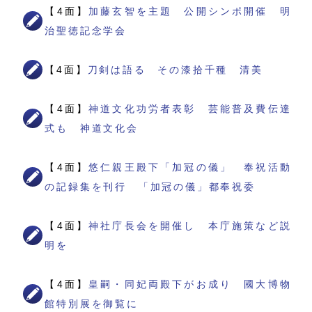
【4面】
加藤玄智を主題 公開シンポ開催 明
治聖徳記念学会
【4面】
刀剣は語る その漆拾千種 清美
【4面】
神道文化功労者表彰 芸能普及費伝達
式も 神道文化会
【4面】
悠仁親王殿下「加冠の儀」 奉祝活動
の記録集を刊行 「加冠の儀」都奉祝委
【4面】
神社庁長会を開催し 本庁施策など説
明を
【4面】
皇嗣・同妃両殿下がお成り 國大博物
館特別展を御覧に