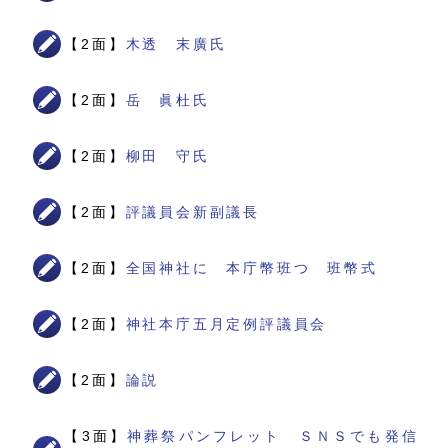
【2面】
木透 末廣氏
【2面】
岳 眞杜氏
【2面】
柳田 守氏
【2面】
評議員会新副議長
【2面】
全国神社に 本庁幣班つ 班幣式
【2面】
神社本庁五月定例評議員会
【2面】
論説
【3面】
神葬祭パンフレット ＳＮＳでも発信