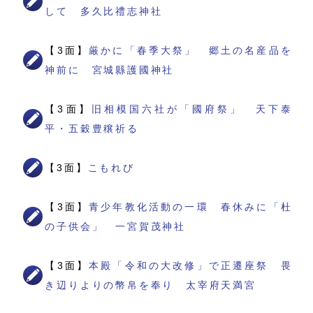
して 多久比禮志神社
【3面】
厳かに「春季大祭」 郷土の名産品を
神前に 宮城縣護國神社
【3面】
旧相模国六社が「國府祭」 天下泰
平・五穀豊穣祈る
【3面】
こもれび
【3面】
青少年教化活動の一環 春休みに「杜
の子供会」 一宮賀茂神社
【3面】
本殿「令和の大改修」で正遷座祭 畏
き辺りよりの幣帛を奉り 太宰府天満宮