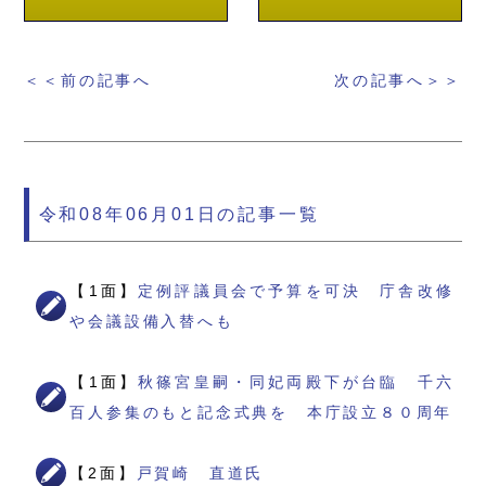
＜＜前の記事へ
次の記事へ＞＞
令和08年06月01日の記事一覧
【1面】
定例評議員会で予算を可決 庁舎改修
や会議設備入替へも
【1面】
秋篠宮皇嗣・同妃両殿下が台臨 千六
百人参集のもと記念式典を 本庁設立８０周年
【2面】
戸賀崎 直道氏