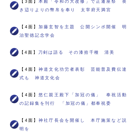
【3面】
本殿「令和の大改修」で正遷座祭 畏
き辺りよりの幣帛を奉り 太宰府天満宮
【4面】
加藤玄智を主題 公開シンポ開催 明
治聖徳記念学会
【4面】
刀剣は語る その漆拾千種 清美
【4面】
神道文化功労者表彰 芸能普及費伝達
式も 神道文化会
【4面】
悠仁親王殿下「加冠の儀」 奉祝活動
の記録集を刊行 「加冠の儀」都奉祝委
【4面】
神社庁長会を開催し 本庁施策など説
明を