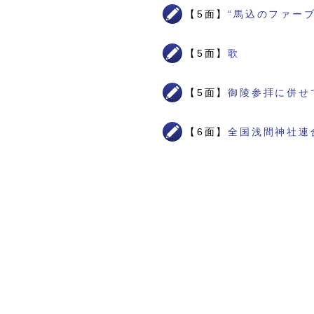
【5面】
“馬込のファー
【5面】
歌
【5面】
御陵参拝に併せ
【6面】
全国浅間神社連