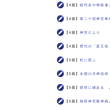
【4面】
総代会や神政連
【4面】
第二十回神宮奉
【4面】
神宮だより
【4面】
歴代の「斎王役
【5面】
杜に想ふ
【5面】
全国の天神信仰
【5面】
節供に縁ある 
【5面】
熱田神宮敬神婦