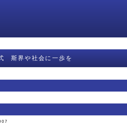
式 斯界や社会に一歩を
007