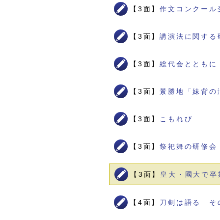
【3面】
作文コンクール
【3面】
講演法に関する
【3面】
総代会とともに
【3面】
景勝地「妹背の
【3面】
こもれび
【3面】
祭祀舞の研修会
【3面】
皇大・國大で卒
【4面】
刀剣は語る そ