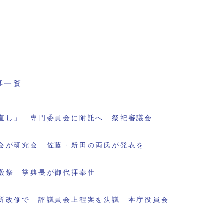
事一覧
直し」 専門委員会に附託へ 祭祀審議会
会が研究会 佐藤・新田の両氏が発表を
殿祭 掌典長が御代拝奉仕
所改修で 評議員会上程案を決議 本庁役員会