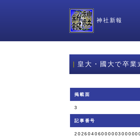
神社新報
皇大・國大で卒業
掲載面
3
記事番号
2026040600000300000