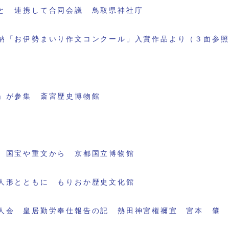
と 連携して合同会議 鳥取県神社庁
納「お伊勢まいり作文コンクール」入賞作品より（３面参
」が参集 斎宮歴史博物館
 国宝や重文から 京都国立博物館
人形とともに もりおか歴史文化館
人会 皇居勤労奉仕報告の記 熱田神宮権禰宜 宮本 肇