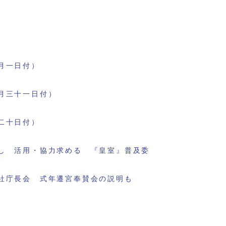
月一日付）
月三十一日付）
二十日付）
し 活用・協力求める 『皇室』普及委
社庁長会 式年遷宮奉賛会の説明も