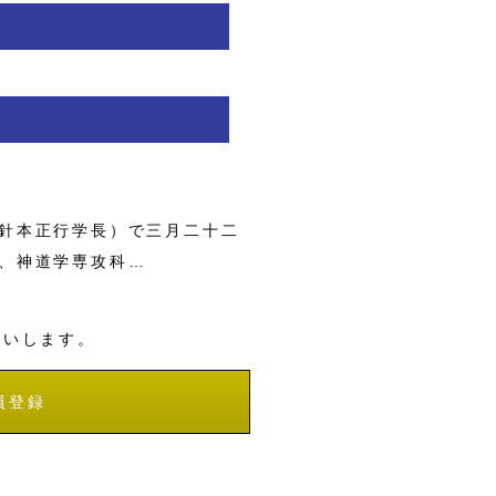
針本正行学長）で三月二十二
、神道学専攻科…
願いします。
員登録