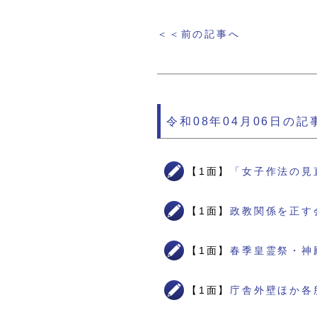
＜＜前の記事へ
令和08年04月06日の記
【1面】
「女子作法の見
【1面】
政教関係を正す
【1面】
春季皇霊祭・神
【1面】
庁舎外壁ほか各