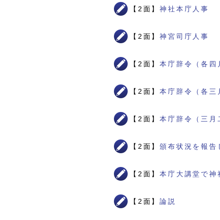
【2面】
神社本庁人事
【2面】
神宮司庁人事
【2面】
本庁辞令（各四
【2面】
本庁辞令（各三
【2面】
本庁辞令（三月
【2面】
頒布状況を報告
【2面】
本庁大講堂で神
【2面】
論説