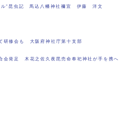
ブル”昆虫記 馬込八幡神社禰宜 伊藤 洋文
て研修会も 大阪府神社庁第十支部
合会発足 木花之佐久夜毘売命奉祀神社が手を携へ