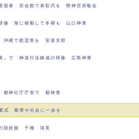
受賞者 宮会館で表彰式を 勢神宮崇敬会
研修 海に移動して冬禊も 山口神青
 沖縄で慰霊祭を 安達支部
滝」で 神道行法錬成の研修 広島神青
 都神社庁庁舎で 都神青
業式 斯界や社会に一歩を
の陸拾捌 千種 清美