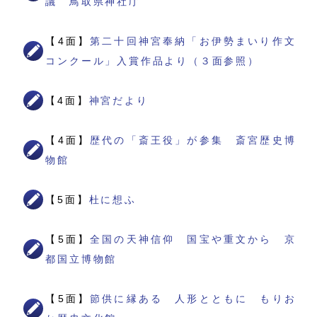
議 鳥取県神社庁
【4面】
第二十回神宮奉納「お伊勢まいり作文
コンクール」入賞作品より（３面参照）
【4面】
神宮だより
【4面】
歴代の「斎王役」が参集 斎宮歴史博
物館
【5面】
杜に想ふ
【5面】
全国の天神信仰 国宝や重文から 京
都国立博物館
【5面】
節供に縁ある 人形とともに もりお