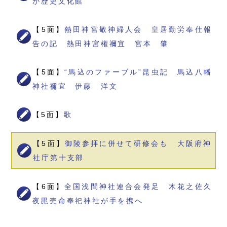
か歴史文化館
【5面】
熱田神宮敬神婦人会 皇居勤労奉仕報
告の記 熱田神宮権禰宜 宮本 肇
【5面】
“馬込のファーブル”昆虫記 馬込八幡
神社禰宜 伊藤 洋文
【5面】
歌
【5面】
御陵参拝に併せて研修会も 大阪府神
社庁第十支部
【6面】
全国浅間神社連合会発足 木花之佐久
夜毘売命奉祀神社が手を携へ