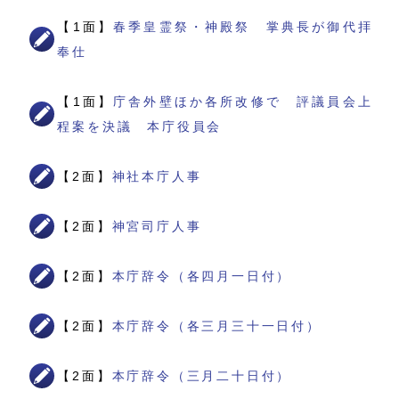
【1面】
春季皇霊祭・神殿祭 掌典長が御代拝
奉仕
【1面】
庁舎外壁ほか各所改修で 評議員会上
程案を決議 本庁役員会
【2面】
神社本庁人事
【2面】
神宮司庁人事
【2面】
本庁辞令（各四月一日付）
【2面】
本庁辞令（各三月三十一日付）
【2面】
本庁辞令（三月二十日付）