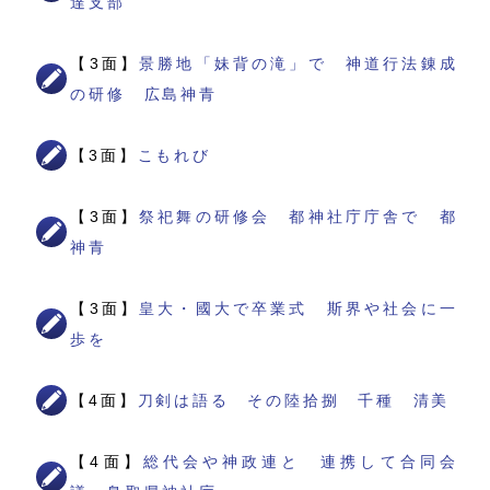
達支部
【3面】
景勝地「妹背の滝」で 神道行法錬成
の研修 広島神青
【3面】
こもれび
【3面】
祭祀舞の研修会 都神社庁庁舎で 都
神青
【3面】
皇大・國大で卒業式 斯界や社会に一
歩を
【4面】
刀剣は語る その陸拾捌 千種 清美
【4面】
総代会や神政連と 連携して合同会