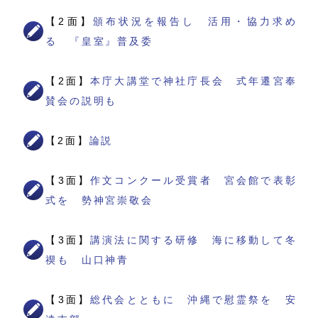
【2面】
頒布状況を報告し 活用・協力求め
る 『皇室』普及委
【2面】
本庁大講堂で神社庁長会 式年遷宮奉
賛会の説明も
【2面】
論説
【3面】
作文コンクール受賞者 宮会館で表彰
式を 勢神宮崇敬会
【3面】
講演法に関する研修 海に移動して冬
禊も 山口神青
【3面】
総代会とともに 沖縄で慰霊祭を 安