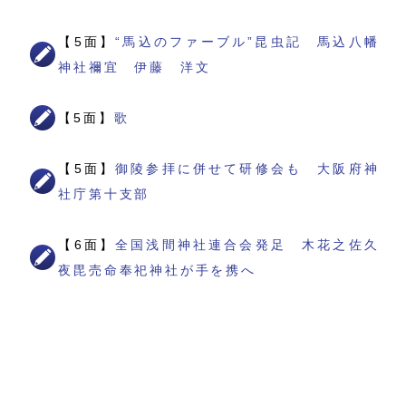
【5面】
“馬込のファーブル”昆虫記 馬込八幡
神社禰宜 伊藤 洋文
【5面】
歌
【5面】
御陵参拝に併せて研修会も 大阪府神
社庁第十支部
【6面】
全国浅間神社連合会発足 木花之佐久
夜毘売命奉祀神社が手を携へ