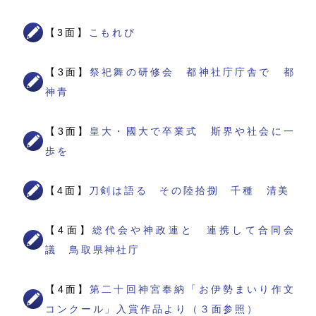
【3面】
こもれび
【3面】
祭祀舞の研修会 都神社庁庁舎で 都
神青
【3面】
皇大・國大で卒業式 斯界や社会に一
歩を
【4面】
刀剣は語る その陸拾捌 千種 清美
【4面】
総代会や神政連と 連携して合同会
議 鳥取県神社庁
【4面】
第二十回神宮奉納「お伊勢まいり作文
コンクール」入賞作品より（３面参照）