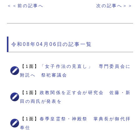
＜＜前の記事へ
次の記事へ＞＞
令和08年04月06日の記事一覧
【1面】
「女子作法の見直し」 専門委員会に
附託へ 祭祀審議会
【1面】
政教関係を正す会が研究会 佐藤・新
田の両氏が発表を
【1面】
春季皇霊祭・神殿祭 掌典長が御代拝
奉仕