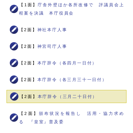
【1面】
庁舎外壁ほか各所改修で 評議員会上
程案を決議 本庁役員会
【2面】
神社本庁人事
【2面】
神宮司庁人事
【2面】
本庁辞令（各四月一日付）
【2面】
本庁辞令（各三月三十一日付）
【2面】
本庁辞令（三月二十日付）
【2面】
頒布状況を報告し 活用・協力求め
る 『皇室』普及委