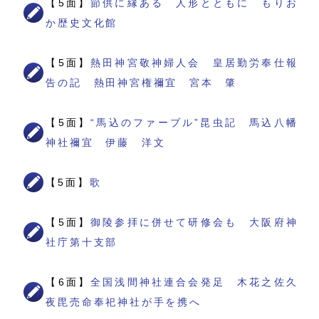
【5面】
節供に縁ある 人形とともに もりお
か歴史文化館
【5面】
熱田神宮敬神婦人会 皇居勤労奉仕報
告の記 熱田神宮権禰宜 宮本 肇
【5面】
“馬込のファーブル”昆虫記 馬込八幡
神社禰宜 伊藤 洋文
【5面】
歌
【5面】
御陵参拝に併せて研修会も 大阪府神
社庁第十支部
【6面】
全国浅間神社連合会発足 木花之佐久
夜毘売命奉祀神社が手を携へ