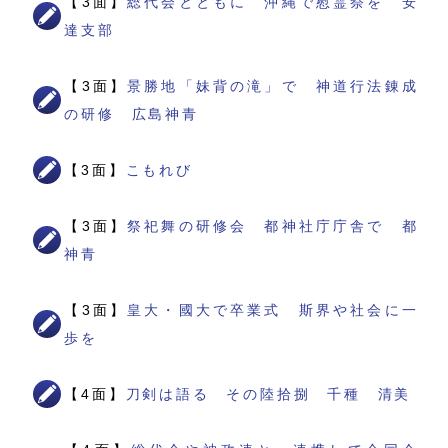
【3面】
総代会とともに 沖縄で慰霊祭を 安
達支部
【3面】
景勝地「妹背の滝」で 神道行法錬成
の研修 広島神青
【3面】
こもれび
【3面】
祭祀舞の研修会 都神社庁庁舎で 都
神青
【3面】
皇大・國大で卒業式 斯界や社会に一
歩を
【4面】
刀剣は語る その陸拾捌 千種 清美