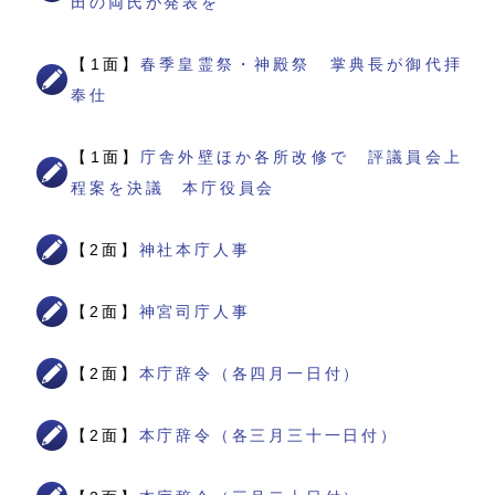
田の両氏が発表を
【1面】
春季皇霊祭・神殿祭 掌典長が御代拝
奉仕
【1面】
庁舎外壁ほか各所改修で 評議員会上
程案を決議 本庁役員会
【2面】
神社本庁人事
【2面】
神宮司庁人事
【2面】
本庁辞令（各四月一日付）
【2面】
本庁辞令（各三月三十一日付）