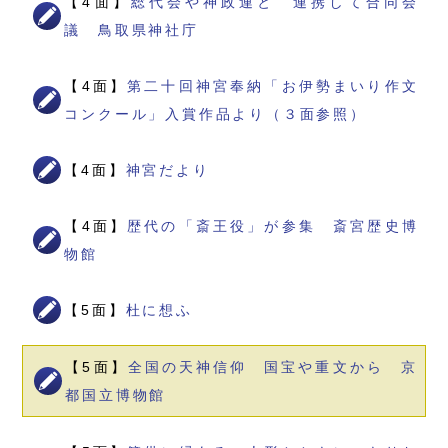
【4面】
総代会や神政連と 連携して合同会
議 鳥取県神社庁
【4面】
第二十回神宮奉納「お伊勢まいり作文
コンクール」入賞作品より（３面参照）
【4面】
神宮だより
【4面】
歴代の「斎王役」が参集 斎宮歴史博
物館
【5面】
杜に想ふ
【5面】
全国の天神信仰 国宝や重文から 京
都国立博物館