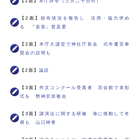
【2面】
本庁辞令（三月二十日付）
【2面】
頒布状況を報告し 活用・協力求め
る 『皇室』普及委
【2面】
本庁大講堂で神社庁長会 式年遷宮奉
賛会の説明も
【2面】
論説
【3面】
作文コンクール受賞者 宮会館で表彰
式を 勢神宮崇敬会
【3面】
講演法に関する研修 海に移動して冬
禊も 山口神青