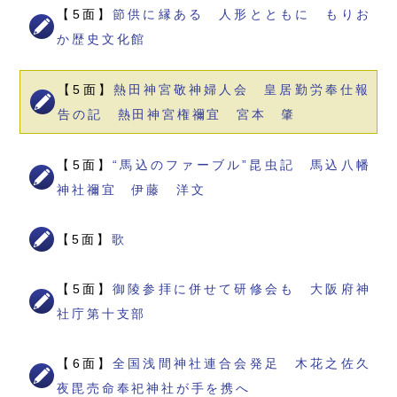
【5面】
節供に縁ある 人形とともに もりお
か歴史文化館
【5面】
熱田神宮敬神婦人会 皇居勤労奉仕報
告の記 熱田神宮権禰宜 宮本 肇
【5面】
“馬込のファーブル”昆虫記 馬込八幡
神社禰宜 伊藤 洋文
【5面】
歌
【5面】
御陵参拝に併せて研修会も 大阪府神
社庁第十支部
【6面】
全国浅間神社連合会発足 木花之佐久
夜毘売命奉祀神社が手を携へ