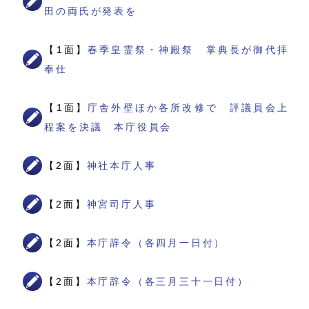
田の両氏が発表を
【1面】
春季皇霊祭・神殿祭 掌典長が御代拝
奉仕
【1面】
庁舎外壁ほか各所改修で 評議員会上
程案を決議 本庁役員会
【2面】
神社本庁人事
【2面】
神宮司庁人事
【2面】
本庁辞令（各四月一日付）
【2面】
本庁辞令（各三月三十一日付）