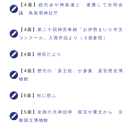
【4面】
総代会や神政連と 連携して合同会
議 鳥取県神社庁
【4面】
第二十回神宮奉納「お伊勢まいり作文
コンクール」入賞作品より（３面参照）
【4面】
神宮だより
【4面】
歴代の「斎王役」が参集 斎宮歴史博
物館
【5面】
杜に想ふ
【5面】
全国の天神信仰 国宝や重文から 京
都国立博物館