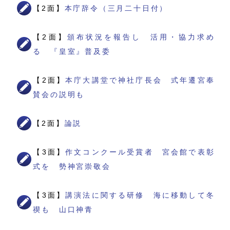
【2面】
本庁辞令（三月二十日付）
【2面】
頒布状況を報告し 活用・協力求め
る 『皇室』普及委
【2面】
本庁大講堂で神社庁長会 式年遷宮奉
賛会の説明も
【2面】
論説
【3面】
作文コンクール受賞者 宮会館で表彰
式を 勢神宮崇敬会
【3面】
講演法に関する研修 海に移動して冬
禊も 山口神青