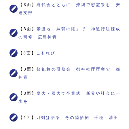
【3面】
総代会とともに 沖縄で慰霊祭を 安
達支部
【3面】
景勝地「妹背の滝」で 神道行法錬成
の研修 広島神青
【3面】
こもれび
【3面】
祭祀舞の研修会 都神社庁庁舎で 都
神青
【3面】
皇大・國大で卒業式 斯界や社会に一
歩を
【4面】
刀剣は語る その陸拾捌 千種 清美