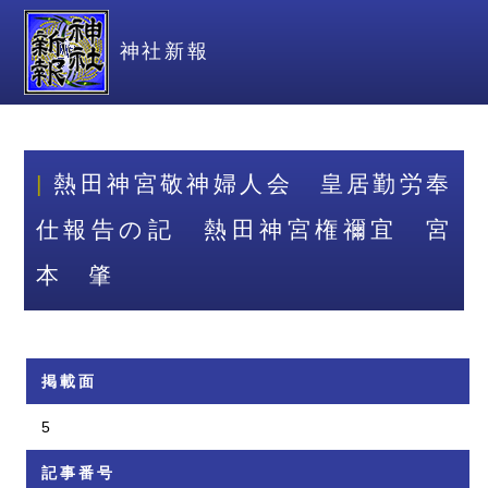
神社新報
熱田神宮敬神婦人会 皇居勤労奉
仕報告の記 熱田神宮権禰宜 宮
本 肇
掲載面
5
記事番号