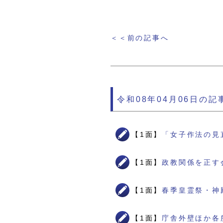
＜＜前の記事へ
令和08年04月06日の記
【1面】
「女子作法の見
【1面】
政教関係を正す
【1面】
春季皇霊祭・神
【1面】
庁舎外壁ほか各