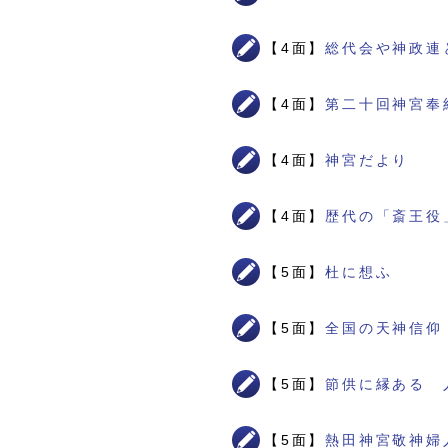
【4面】
総代会や神政連
【4面】
第二十回神宮奉
【4面】
神宮だより
【4面】
歴代の「斎王役
【5面】
杜に想ふ
【5面】
全国の天神信仰
【5面】
節供に縁ある 
【5面】
熱田神宮敬神婦