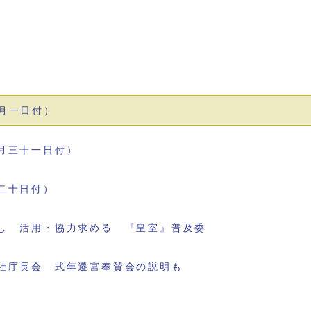
月一日付）
月三十一日付）
二十日付）
し 活用・協力求める 『皇室』普及委
社庁長会 式年遷宮奉賛会の説明も