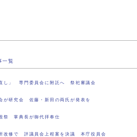
事一覧
直し」 専門委員会に附託へ 祭祀審議会
会が研究会 佐藤・新田の両氏が発表を
殿祭 掌典長が御代拝奉仕
所改修で 評議員会上程案を決議 本庁役員会