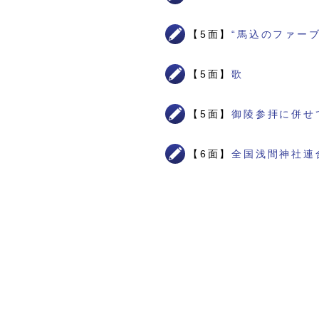
【5面】
“馬込のファー
【5面】
歌
【5面】
御陵参拝に併せ
【6面】
全国浅間神社連