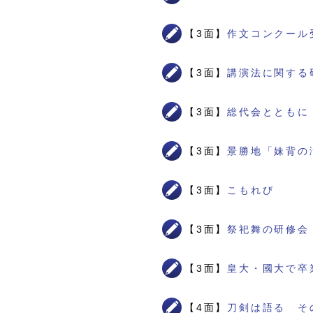
【3面】
作文コンクール
【3面】
講演法に関する
【3面】
総代会とともに
【3面】
景勝地「妹背の
【3面】
こもれび
【3面】
祭祀舞の研修会
【3面】
皇大・國大で卒
【4面】
刀剣は語る そ