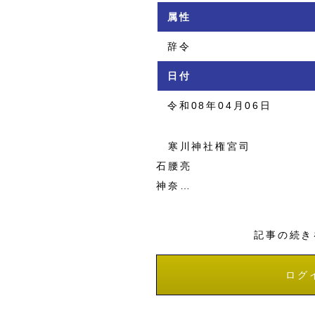
属性
辞令
日付
令和08年04月06日
寒川神社権宮司
石腰亮
神奈…
記事の続き
ログ