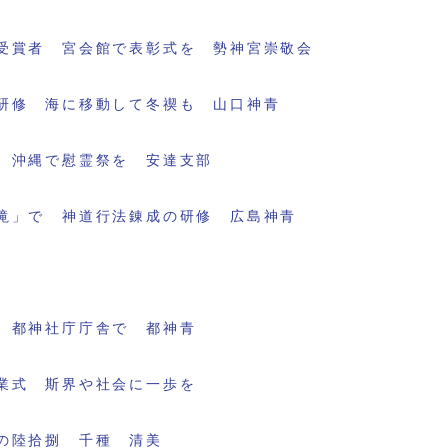
受賞者 宮会館で表彰式を 勢神宮崇敬会
研修 海に移動して冬禊も 山口神青
 沖縄で慰霊祭を 安達支部
滝」で 神道行法錬成の研修 広島神青
 都神社庁庁舎で 都神青
業式 斯界や社会に一歩を
の陸拾捌 千種 清美