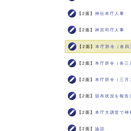
【2面】
神社本庁人事
【2面】
神宮司庁人事
【2面】
本庁辞令（各四
【2面】
本庁辞令（各三
【2面】
本庁辞令（三月
【2面】
頒布状況を報告
【2面】
本庁大講堂で神
【2面】
論説