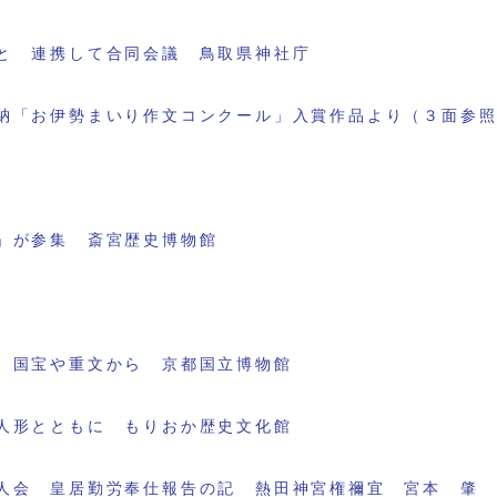
と 連携して合同会議 鳥取県神社庁
納「お伊勢まいり作文コンクール」入賞作品より（３面参
」が参集 斎宮歴史博物館
 国宝や重文から 京都国立博物館
人形とともに もりおか歴史文化館
人会 皇居勤労奉仕報告の記 熱田神宮権禰宜 宮本 肇