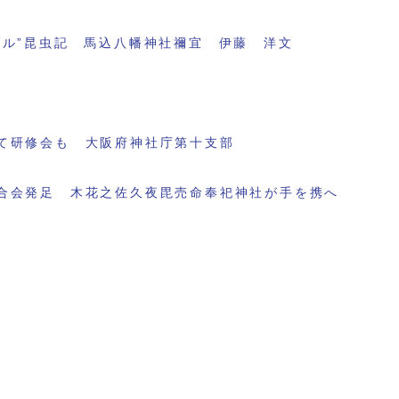
ブル”昆虫記 馬込八幡神社禰宜 伊藤 洋文
て研修会も 大阪府神社庁第十支部
合会発足 木花之佐久夜毘売命奉祀神社が手を携へ