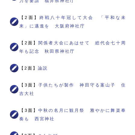
力を要請 福井県神社庁
【2面】
終戦八十年冠して大会 「平和な未
来」に邁進を 大阪府神社庁
【2面】
関係者大会にあはせて 総代会七十周
年も記念 秋田県神社庁
【2面】
論説
【3面】
子供たちが製作 神田守る案山子 住
吉大社
【3面】
中秋の名月に観月祭 雅やかに舞楽奉
奏も 西宮神社