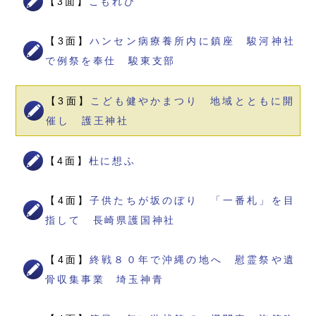
【3面】
こもれび
【3面】
ハンセン病療養所内に鎮座 駿河神社
で例祭を奉仕 駿東支部
【3面】
こども健やかまつり 地域とともに開
催し 護王神社
【4面】
杜に想ふ
【4面】
子供たちが坂のぼり 「一番札」を目
指して 長崎県護国神社
【4面】
終戦８０年で沖縄の地へ 慰霊祭や遺
骨収集事業 埼玉神青