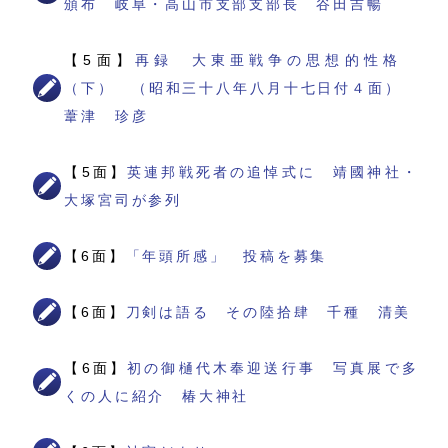
頒布 岐阜・高山市支部支部長 谷田吉暢
【5面】
再録 大東亜戦争の思想的性格
（下） （昭和三十八年八月十七日付４面）
葦津 珍彦
【5面】
英連邦戦死者の追悼式に 靖國神社・
大塚宮司が参列
【6面】
「年頭所感」 投稿を募集
【6面】
刀剣は語る その陸拾肆 千種 清美
【6面】
初の御樋代木奉迎送行事 写真展で多
くの人に紹介 椿大神社