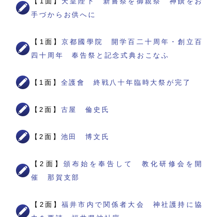
【1面】
天皇陛下 新嘗祭を御親祭 神饌をお
手づからお供へに
【1面】
京都國學院 開学百二十周年・創立百
四十周年 奉告祭と記念式典おこなふ
【1面】
全護會 終戦八十年臨時大祭が完了
【2面】
古屋 倫史氏
【2面】
池田 博文氏
【2面】
頒布始を奉告して 教化研修会を開
催 那賀支部
【2面】
福井市内で関係者大会 神社護持に協