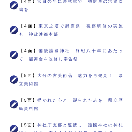
【4面】
節目の年に遊就館で 機関車の汽笛吹
鳴を
【4面】
東京之塔で慰霊祭 視察研修の実施
も 神政連都本部
【4面】
備後護國神社 終戦八十年にあたっ
て 能舞台を改修し奉告祭
【5面】
大分の古美術品 魅力を再発見！ 県
立美術館
【5面】
描かれた心と 綴られた志を 県立歴
民資料館
【5面】
神社庁支部と連携し 護國神社の神札