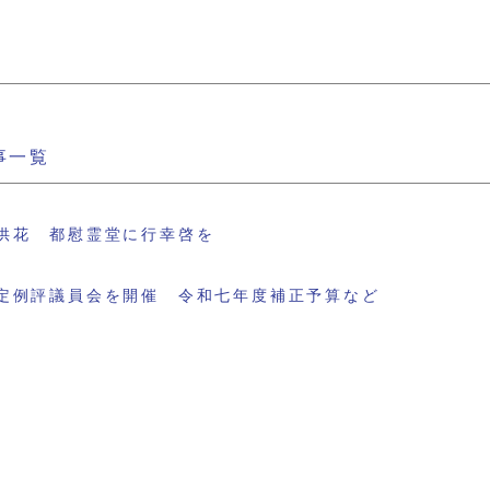
事一覧
供花 都慰霊堂に行幸啓を
定例評議員会を開催 令和七年度補正予算など