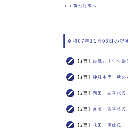
＜＜前の記事へ
令和07年11月03日の記
【1面】
終戦八十年で御
【1面】
神社本庁 秋の
【2面】
岡田 左喜代氏
【2面】
進藤 眞喜枝氏
【2面】
花田 明雄氏