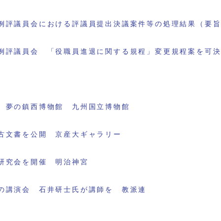
例評議員会における評議員提出決議案件等の処理結果（要
例評議員会 「役職員進退に関する規程」変更規程案を可
 夢の鎮西博物館 九州国立博物館
古文書を公開 京産大ギャラリー
研究会を開催 明治神宮
の講演会 石井研士氏が講師を 教派連