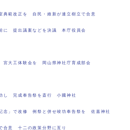
室典範改正を 自民・維新が連立樹立で合意
前に 提出議案などを決議 本庁役員会
 宮大工体験会を 岡山県神社庁育成部会
功し 完成奉告祭を斎行 小國神社
記念」で改修 例祭と併せ竣功奉告祭を 佐嘉神社
で合意 十二の政策分野に亙り