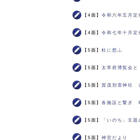
【4面】
令和六年五月定
【4面】
令和七年十月定
【5面】
杜に想ふ
【5面】
太宰府博覧会と
【5面】
賀茂別雷神社 
【5面】
各施設と繋ぎ 
【5面】
「いのち」主題
【5面】
神宮だより