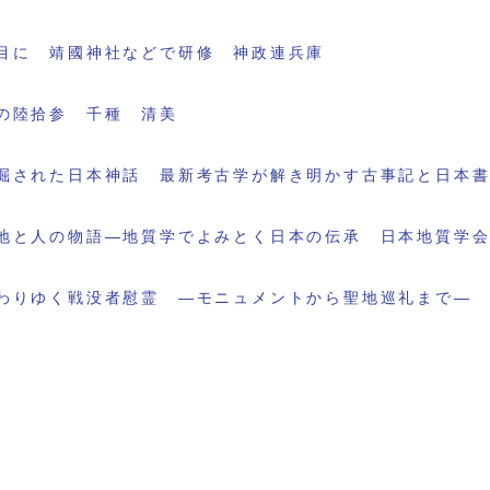
目に 靖國神社などで研修 神政連兵庫
の陸拾参 千種 清美
掘された日本神話 最新考古学が解き明かす古事記と日本
地と人の物語―地質学でよみとく日本の伝承 日本地質学
わりゆく戦没者慰霊 ―モニュメントから聖地巡礼まで―