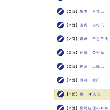
【2面】
坂本 泰世氏
【2面】
山内 俊行氏
【2面】
蠣﨑 千恵子氏
【2面】
佐藤 公秀氏
【2面】
鴨角 正統氏
【2面】
田村 稔氏
【2面】
榊 守夫氏
【2面】
鷹司統理の傘寿