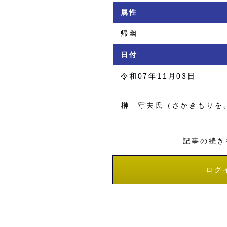
属性
帰幽
日付
令和07年11月03日
榊 守夫氏（さかきもりを
記事の続き
ログ