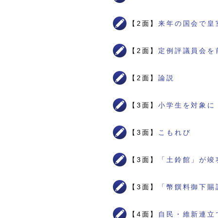
【2面】
来年の国会で皇
【2面】
定例評議員会を
【2面】
論説
【3面】
小学生を対象に
【3面】
こもれび
【3面】
「土鈴館」が竣
【3面】
「幣饌料御下賜
【4面】
自民・維新連立