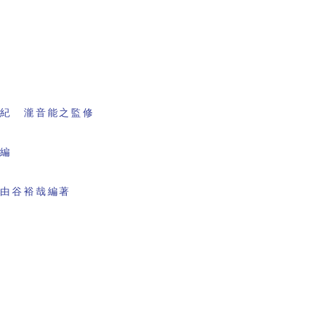
書紀 瀧音能之監修
会編
 由谷裕哉編著