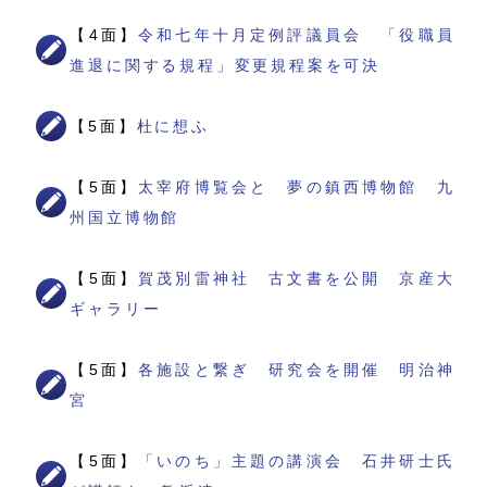
【4面】
令和七年十月定例評議員会 「役職員
進退に関する規程」変更規程案を可決
【5面】
杜に想ふ
【5面】
太宰府博覧会と 夢の鎮西博物館 九
州国立博物館
【5面】
賀茂別雷神社 古文書を公開 京産大
ギャラリー
【5面】
各施設と繋ぎ 研究会を開催 明治神
宮
【5面】
「いのち」主題の講演会 石井研士氏