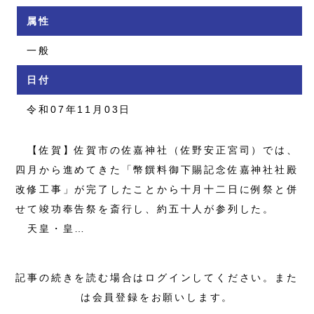
属性
一般
日付
令和07年11月03日
【佐賀】佐賀市の佐嘉神社（佐野安正宮司）では、
四月から進めてきた「幣饌料御下賜記念佐嘉神社社殿
改修工事」が完了したことから十月十二日に例祭と併
せて竣功奉告祭を斎行し、約五十人が参列した。
天皇・皇…
記事の続きを読む場合はログインしてください。また
は会員登録をお願いします。