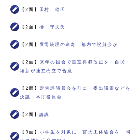
【2面】
田村 稔氏
【2面】
榊 守夫氏
【2面】
鷹司統理の傘寿 都内で祝賀会が
【2面】
来年の国会で皇室典範改正を 自民・
維新が連立樹立で合意
【2面】
定例評議員会を前に 提出議案などを
決議 本庁役員会
【2面】
論説
【3面】
小学生を対象に 宮大工体験会を 岡