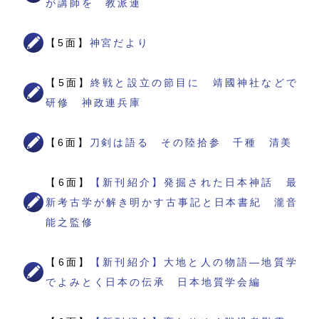
が講師を 教派連
【5面】
神宮だより
【5面】
終戦と設立の節目に 靖國神社などで
研修 神政連兵庫
【6面】
刀剣は語る その陸拾参 千種 清美
【6面】
【新刊紹介】発掘された日本神話 最
新考古学が解き明かす古事記と日本書紀 瀧音
能之監修
【6面】
【新刊紹介】大地と人の物語―地質学
でよみとく日本の伝承 日本地質学会編