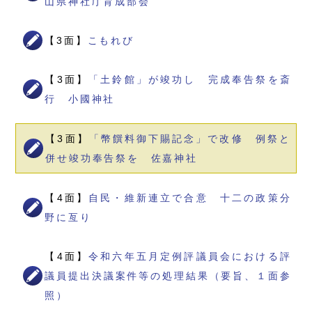
山県神社庁育成部会
【3面】
こもれび
【3面】
「土鈴館」が竣功し 完成奉告祭を斎
行 小國神社
【3面】
「幣饌料御下賜記念」で改修 例祭と
併せ竣功奉告祭を 佐嘉神社
【4面】
自民・維新連立で合意 十二の政策分
野に亙り
【4面】
令和六年五月定例評議員会における評
議員提出決議案件等の処理結果（要旨、１面参
照）