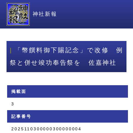
神社新報
「幣饌料御下賜記念」で改修 例
祭と併せ竣功奉告祭を 佐嘉神社
掲載面
3
記事番号
2025110300000300000004