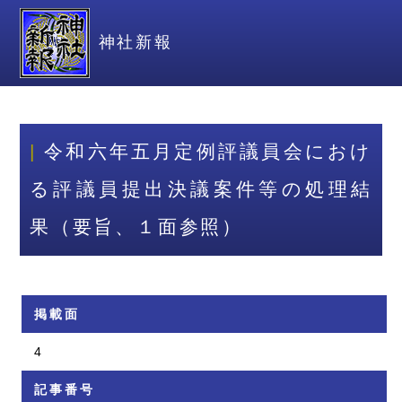
神社新報
令和六年五月定例評議員会におけ
る評議員提出決議案件等の処理結
果（要旨、１面参照）
掲載面
4
記事番号