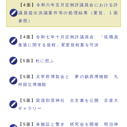
【4面】
令和六年五月定例評議員会における評
議員提出決議案件等の処理結果（要旨、１面
参照）
【4面】
令和七年十月定例評議員会 「役職員
進退に関する規程」変更規程案を可決
【5面】
杜に想ふ
【5面】
太宰府博覧会と 夢の鎮西博物館 九
州国立博物館
【5面】
賀茂別雷神社 古文書を公開 京産大
ギャラリー
【5面】
各施設と繋ぎ 研究会を開催 明治神