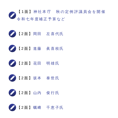
【1面】
神社本庁 秋の定例評議員会を開催
令和七年度補正予算など
【2面】
岡田 左喜代氏
【2面】
進藤 眞喜枝氏
【2面】
花田 明雄氏
【2面】
坂本 泰世氏
【2面】
山内 俊行氏
【2面】
蠣﨑 千恵子氏