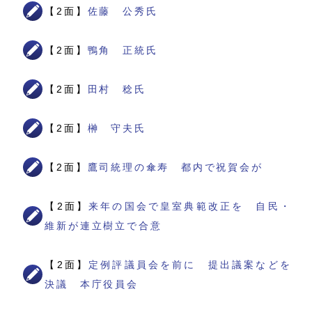
【2面】
佐藤 公秀氏
【2面】
鴨角 正統氏
【2面】
田村 稔氏
【2面】
榊 守夫氏
【2面】
鷹司統理の傘寿 都内で祝賀会が
【2面】
来年の国会で皇室典範改正を 自民・
維新が連立樹立で合意
【2面】
定例評議員会を前に 提出議案などを
決議 本庁役員会