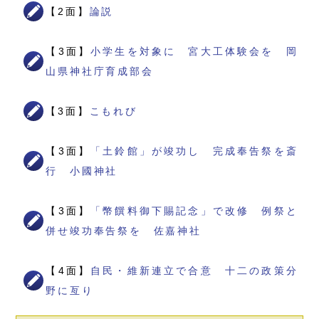
【2面】
論説
【3面】
小学生を対象に 宮大工体験会を 岡
山県神社庁育成部会
【3面】
こもれび
【3面】
「土鈴館」が竣功し 完成奉告祭を斎
行 小國神社
【3面】
「幣饌料御下賜記念」で改修 例祭と
併せ竣功奉告祭を 佐嘉神社
【4面】
自民・維新連立で合意 十二の政策分
野に亙り