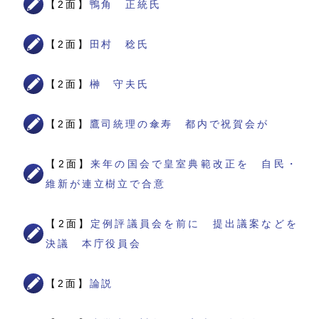
【2面】
鴨角 正統氏
【2面】
田村 稔氏
【2面】
榊 守夫氏
【2面】
鷹司統理の傘寿 都内で祝賀会が
【2面】
来年の国会で皇室典範改正を 自民・
維新が連立樹立で合意
【2面】
定例評議員会を前に 提出議案などを
決議 本庁役員会
【2面】
論説