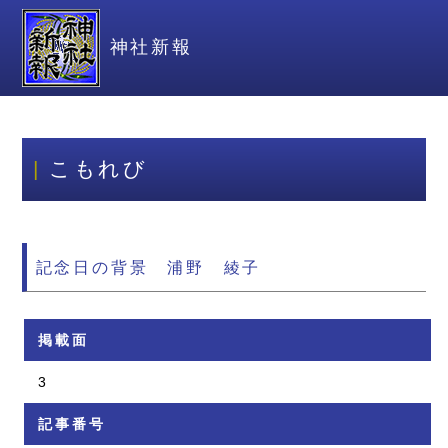
神社新報
こもれび
記念日の背景 浦野 綾子
掲載面
3
記事番号