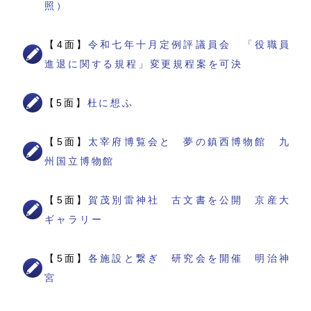
照）
【4面】
令和七年十月定例評議員会 「役職員
進退に関する規程」変更規程案を可決
【5面】
杜に想ふ
【5面】
太宰府博覧会と 夢の鎮西博物館 九
州国立博物館
【5面】
賀茂別雷神社 古文書を公開 京産大
ギャラリー
【5面】
各施設と繋ぎ 研究会を開催 明治神
宮