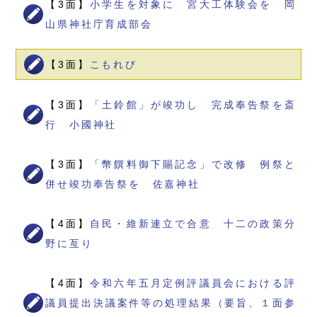
【3面】
小学生を対象に 宮大工体験会を 岡
山県神社庁育成部会
【3面】
こもれび
【3面】
「土鈴館」が竣功し 完成奉告祭を斎
行 小國神社
【3面】
「幣饌料御下賜記念」で改修 例祭と
併せ竣功奉告祭を 佐嘉神社
【4面】
自民・維新連立で合意 十二の政策分
野に亙り
【4面】
令和六年五月定例評議員会における評
議員提出決議案件等の処理結果（要旨、１面参