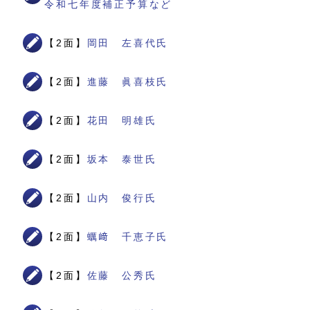
令和七年度補正予算など
【2面】
岡田 左喜代氏
【2面】
進藤 眞喜枝氏
【2面】
花田 明雄氏
【2面】
坂本 泰世氏
【2面】
山内 俊行氏
【2面】
蠣﨑 千恵子氏
【2面】
佐藤 公秀氏