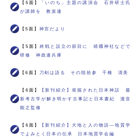
【5面】
「いのち」主題の講演会 石井研士氏
が講師を 教派連
【5面】
神宮だより
【5面】
終戦と設立の節目に 靖國神社などで
研修 神政連兵庫
【6面】
刀剣は語る その陸拾参 千種 清美
【6面】
【新刊紹介】発掘された日本神話 最
新考古学が解き明かす古事記と日本書紀 瀧音
能之監修
【6面】
【新刊紹介】大地と人の物語―地質学
でよみとく日本の伝承 日本地質学会編