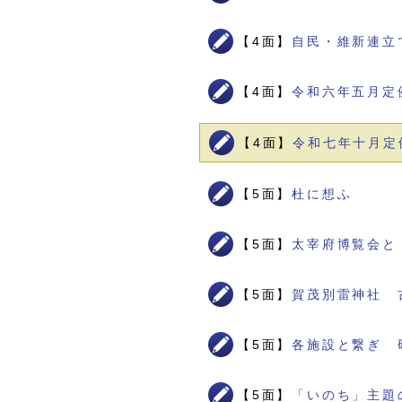
【4面】
自民・維新連立
【4面】
令和六年五月定
【4面】
令和七年十月定
【5面】
杜に想ふ
【5面】
太宰府博覧会と
【5面】
賀茂別雷神社 
【5面】
各施設と繋ぎ 
【5面】
「いのち」主題