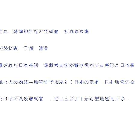
目に 靖國神社などで研修 神政連兵庫
の陸拾参 千種 清美
掘された日本神話 最新考古学が解き明かす古事記と日本
地と人の物語―地質学でよみとく日本の伝承 日本地質学
わりゆく戦没者慰霊 ―モニュメントから聖地巡礼まで―