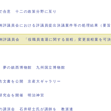
で合意 十二の政策分野に亙り
例評議員会における評議員提出決議案件等の処理結果（要
例評議員会 「役職員進退に関する規程」変更規程案を可
 夢の鎮西博物館 九州国立博物館
古文書を公開 京産大ギャラリー
研究会を開催 明治神宮
の講演会 石井研士氏が講師を 教派連