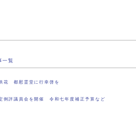
事一覧
供花 都慰霊堂に行幸啓を
定例評議員会を開催 令和七年度補正予算など