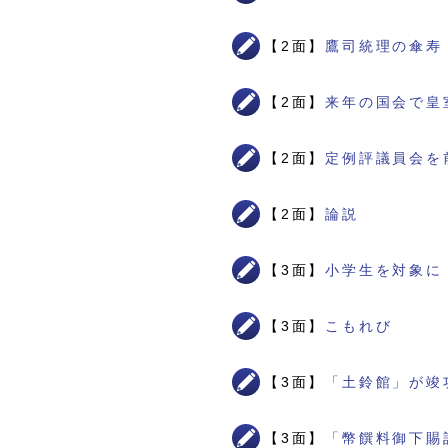
【2面】
鷹司統理の傘寿
【2面】
来年の国会で皇
【2面】
定例評議員会を
【2面】
論説
【3面】
小学生を対象に
【3面】
こもれび
【3面】
「土鈴館」が竣
【3面】
「幣饌料御下賜