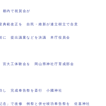
 都内で祝賀会が
室典範改正を 自民・維新が連立樹立で合意
前に 提出議案などを決議 本庁役員会
 宮大工体験会を 岡山県神社庁育成部会
功し 完成奉告祭を斎行 小國神社
記念」で改修 例祭と併せ竣功奉告祭を 佐嘉神社