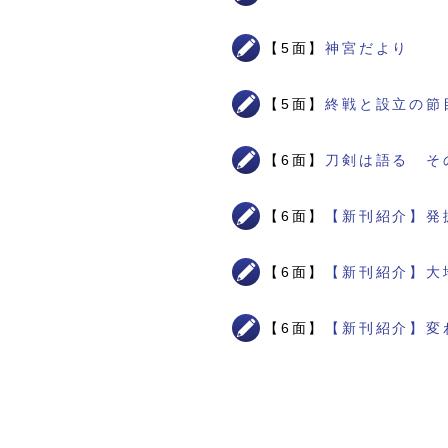
【5面】
神宮だより
【5面】
終戦と設立の節
【6面】
刀剣は語る そ
【6面】
【新刊紹介】発
【6面】
【新刊紹介】大
【6面】
【新刊紹介】変