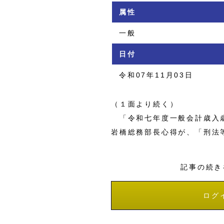
属性
一般
日付
令和07年11月03日
（１面より続く）
「令和七年度一般会計歳入歳
岩橋総務部長心得が、「刑法
記事の続き
ログ