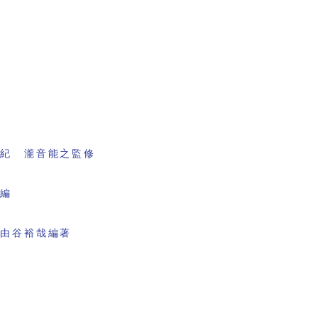
書紀 瀧音能之監修
会編
 由谷裕哉編著