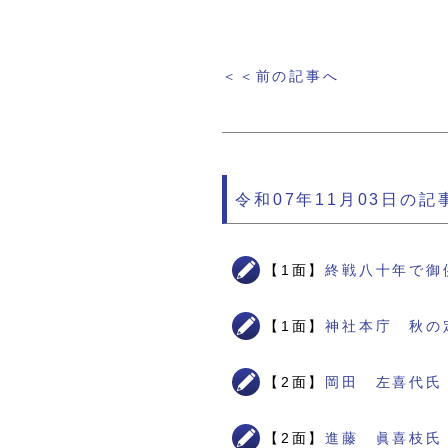
＜＜前の記事へ
令和07年11月03日の記
【1面】
終戦八十年で御
【1面】
神社本庁 秋の
【2面】
岡田 左喜代氏
【2面】
進藤 眞喜枝氏