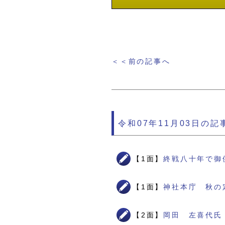
＜＜前の記事へ
令和07年11月03日の記
【1面】
終戦八十年で御
【1面】
神社本庁 秋の
【2面】
岡田 左喜代氏