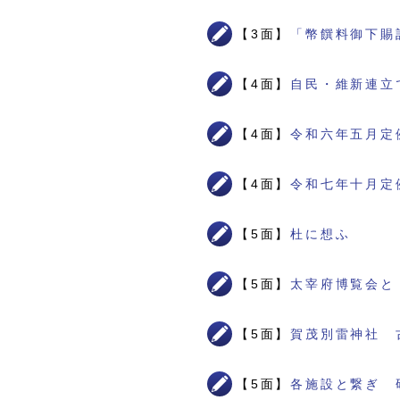
【3面】
「幣饌料御下賜
【4面】
自民・維新連立
【4面】
令和六年五月定
【4面】
令和七年十月定
【5面】
杜に想ふ
【5面】
太宰府博覧会と
【5面】
賀茂別雷神社 
【5面】
各施設と繋ぎ 