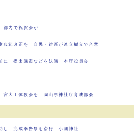
 都内で祝賀会が
室典範改正を 自民・維新が連立樹立で合意
前に 提出議案などを決議 本庁役員会
 宮大工体験会を 岡山県神社庁育成部会
功し 完成奉告祭を斎行 小國神社