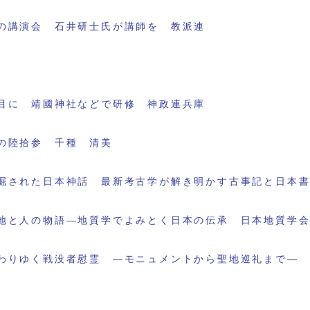
の講演会 石井研士氏が講師を 教派連
目に 靖國神社などで研修 神政連兵庫
の陸拾参 千種 清美
掘された日本神話 最新考古学が解き明かす古事記と日本
地と人の物語―地質学でよみとく日本の伝承 日本地質学
わりゆく戦没者慰霊 ―モニュメントから聖地巡礼まで―