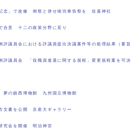
記念」で改修 例祭と併せ竣功奉告祭を 佐嘉神社
で合意 十二の政策分野に亙り
例評議員会における評議員提出決議案件等の処理結果（要
例評議員会 「役職員進退に関する規程」変更規程案を可
 夢の鎮西博物館 九州国立博物館
古文書を公開 京産大ギャラリー
研究会を開催 明治神宮