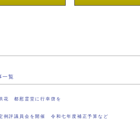
事一覧
供花 都慰霊堂に行幸啓を
定例評議員会を開催 令和七年度補正予算など