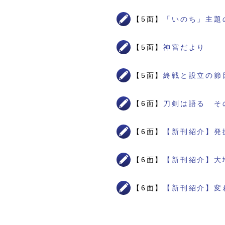
【5面】
「いのち」主題
【5面】
神宮だより
【5面】
終戦と設立の節
【6面】
刀剣は語る そ
【6面】
【新刊紹介】発
【6面】
【新刊紹介】大
【6面】
【新刊紹介】変