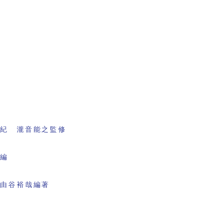
書紀 瀧音能之監修
会編
 由谷裕哉編著