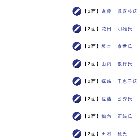
【2面】
進藤 眞喜枝氏
【2面】
花田 明雄氏
【2面】
坂本 泰世氏
【2面】
山内 俊行氏
【2面】
蠣﨑 千恵子氏
【2面】
佐藤 公秀氏
【2面】
鴨角 正統氏
【2面】
田村 稔氏