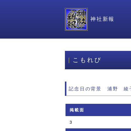
神社新報
こもれび
記念日の背景 浦野 綾
掲載面
3