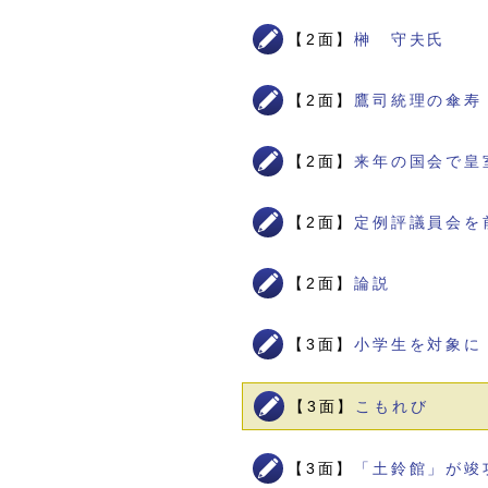
【2面】
榊 守夫氏
【2面】
鷹司統理の傘寿
【2面】
来年の国会で皇
【2面】
定例評議員会を
【2面】
論説
【3面】
小学生を対象に
【3面】
こもれび
【3面】
「土鈴館」が竣