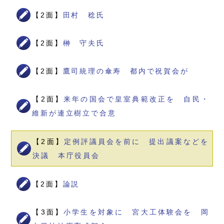
【2面】
田村 稔氏
【2面】
榊 守夫氏
【2面】
鷹司統理の傘寿 都内で祝賀会が
【2面】
来年の国会で皇室典範改正を 自民・
維新が連立樹立で合意
【2面】
定例評議員会を前に 提出議案などを
決議 本庁役員会
【2面】
論説
【3面】
小学生を対象に 宮大工体験会を 岡