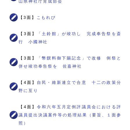
山県神社庁育成部会
【3面】
こもれび
【3面】
「土鈴館」が竣功し 完成奉告祭を斎
行 小國神社
【3面】
「幣饌料御下賜記念」で改修 例祭と
併せ竣功奉告祭を 佐嘉神社
【4面】
自民・維新連立で合意 十二の政策分
野に亙り
【4面】
令和六年五月定例評議員会における評
議員提出決議案件等の処理結果（要旨、１面参
照）