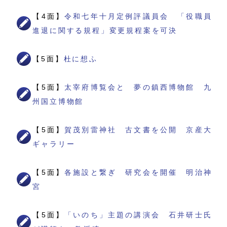
【4面】
令和七年十月定例評議員会 「役職員
進退に関する規程」変更規程案を可決
【5面】
杜に想ふ
【5面】
太宰府博覧会と 夢の鎮西博物館 九
州国立博物館
【5面】
賀茂別雷神社 古文書を公開 京産大
ギャラリー
【5面】
各施設と繋ぎ 研究会を開催 明治神
宮
【5面】
「いのち」主題の講演会 石井研士氏