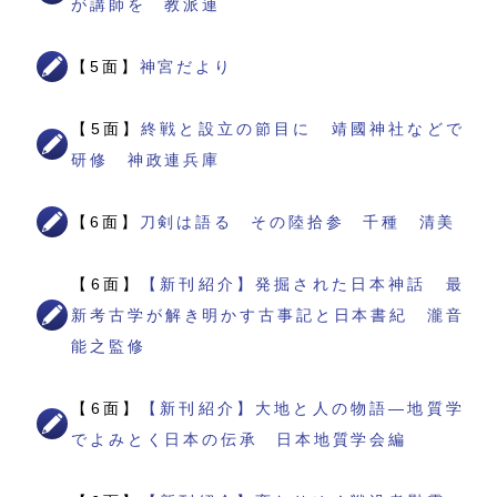
が講師を 教派連
【5面】
神宮だより
【5面】
終戦と設立の節目に 靖國神社などで
研修 神政連兵庫
【6面】
刀剣は語る その陸拾参 千種 清美
【6面】
【新刊紹介】発掘された日本神話 最
新考古学が解き明かす古事記と日本書紀 瀧音
能之監修
【6面】
【新刊紹介】大地と人の物語―地質学
でよみとく日本の伝承 日本地質学会編