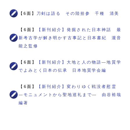
【6面】
刀剣は語る その陸拾参 千種 清美
【6面】
【新刊紹介】発掘された日本神話 最
新考古学が解き明かす古事記と日本書紀 瀧音
能之監修
【6面】
【新刊紹介】大地と人の物語―地質学
でよみとく日本の伝承 日本地質学会編
【6面】
【新刊紹介】変わりゆく戦没者慰霊
―モニュメントから聖地巡礼まで― 由谷裕哉
編著