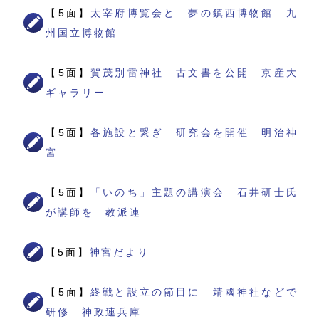
【5面】
太宰府博覧会と 夢の鎮西博物館 九
州国立博物館
【5面】
賀茂別雷神社 古文書を公開 京産大
ギャラリー
【5面】
各施設と繋ぎ 研究会を開催 明治神
宮
【5面】
「いのち」主題の講演会 石井研士氏
が講師を 教派連
【5面】
神宮だより
【5面】
終戦と設立の節目に 靖國神社などで
研修 神政連兵庫