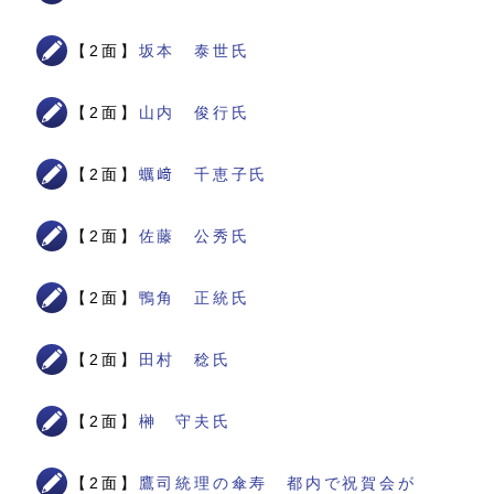
【2面】
坂本 泰世氏
【2面】
山内 俊行氏
【2面】
蠣﨑 千恵子氏
【2面】
佐藤 公秀氏
【2面】
鴨角 正統氏
【2面】
田村 稔氏
【2面】
榊 守夫氏
【2面】
鷹司統理の傘寿 都内で祝賀会が