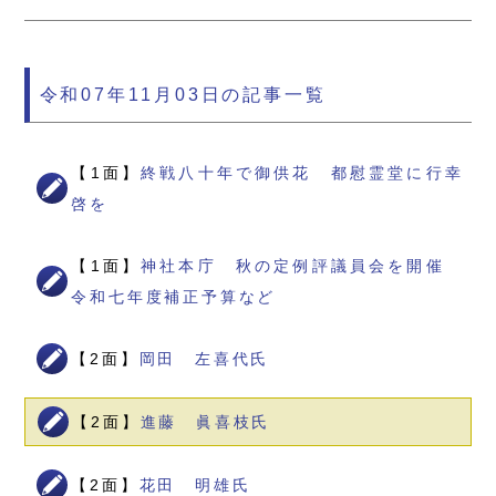
令和07年11月03日の記事一覧
【1面】
終戦八十年で御供花 都慰霊堂に行幸
啓を
【1面】
神社本庁 秋の定例評議員会を開催
令和七年度補正予算など
【2面】
岡田 左喜代氏
【2面】
進藤 眞喜枝氏
【2面】
花田 明雄氏