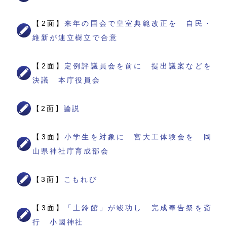
【2面】
来年の国会で皇室典範改正を 自民・
維新が連立樹立で合意
【2面】
定例評議員会を前に 提出議案などを
決議 本庁役員会
【2面】
論説
【3面】
小学生を対象に 宮大工体験会を 岡
山県神社庁育成部会
【3面】
こもれび
【3面】
「土鈴館」が竣功し 完成奉告祭を斎
行 小國神社