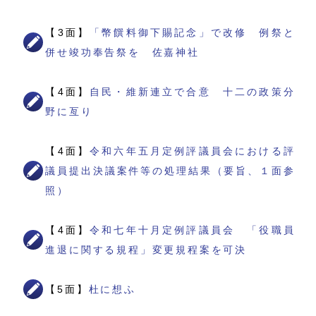
【3面】
「幣饌料御下賜記念」で改修 例祭と
併せ竣功奉告祭を 佐嘉神社
【4面】
自民・維新連立で合意 十二の政策分
野に亙り
【4面】
令和六年五月定例評議員会における評
議員提出決議案件等の処理結果（要旨、１面参
照）
【4面】
令和七年十月定例評議員会 「役職員
進退に関する規程」変更規程案を可決
【5面】
杜に想ふ