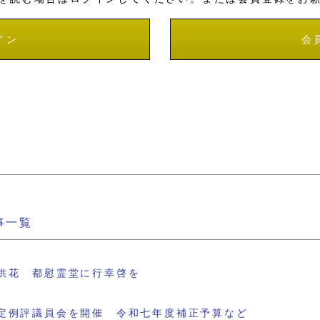
イン
会
事一覧
供花 都慰霊堂に行幸啓を
定例評議員会を開催 令和七年度補正予算など