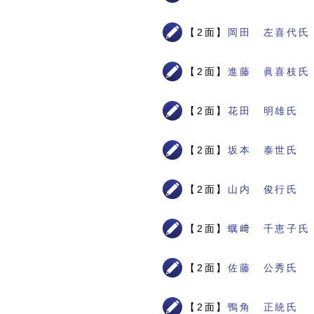
【2面】
岡田 左喜代氏
【2面】
進藤 眞喜枝氏
【2面】
花田 明雄氏
【2面】
坂本 泰世氏
【2面】
山内 俊行氏
【2面】
蠣﨑 千恵子氏
【2面】
佐藤 公秀氏
【2面】
鴨角 正統氏