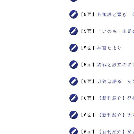
【5面】
各施設と繋ぎ 
【5面】
「いのち」主題
【5面】
神宮だより
【5面】
終戦と設立の節
【6面】
刀剣は語る そ
【6面】
【新刊紹介】発
【6面】
【新刊紹介】大
【6面】
【新刊紹介】変