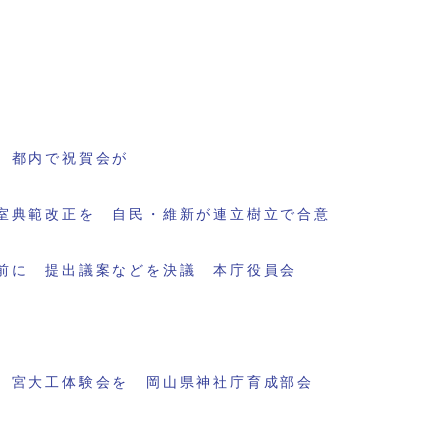
 都内で祝賀会が
室典範改正を 自民・維新が連立樹立で合意
前に 提出議案などを決議 本庁役員会
 宮大工体験会を 岡山県神社庁育成部会