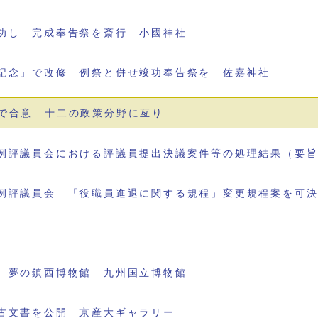
功し 完成奉告祭を斎行 小國神社
記念」で改修 例祭と併せ竣功奉告祭を 佐嘉神社
で合意 十二の政策分野に亙り
例評議員会における評議員提出決議案件等の処理結果（要
例評議員会 「役職員進退に関する規程」変更規程案を可
 夢の鎮西博物館 九州国立博物館
古文書を公開 京産大ギャラリー