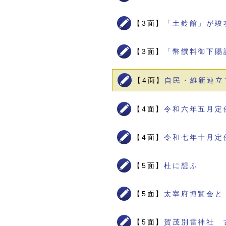
【3面】
「土鈴館」が竣
【3面】
「幣饌料御下賜
【4面】
自民・維新連立
【4面】
令和六年五月定
【4面】
令和七年十月定
【5面】
杜に想ふ
【5面】
太宰府博覧会と
【5面】
賀茂別雷神社 