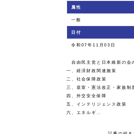
属性
一般
日付
令和07年11月03日
自由民主党と日本維新の会の
一、経済財政関連施策
二、社会保障政策
三、皇室・憲法改正・家族制
四、外交安全保障
五、インテリジェンス政策
六、エネルギ…
記事の続き