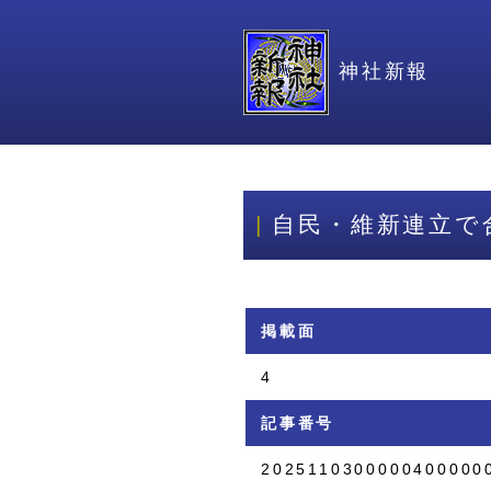
神社新報
自民・維新連立で
掲載面
4
記事番号
2025110300000400000