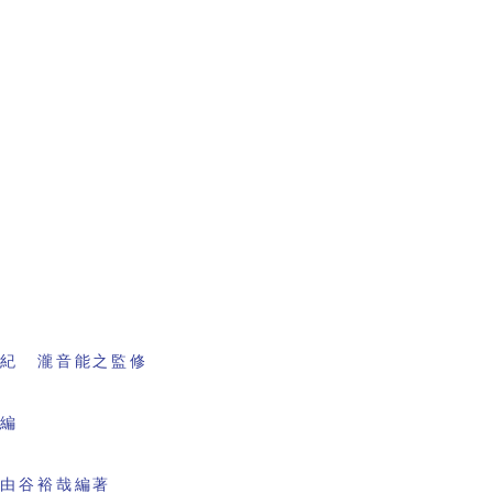
書紀 瀧音能之監修
会編
 由谷裕哉編著