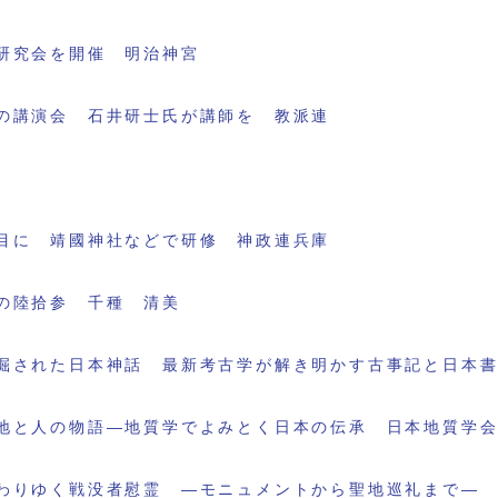
研究会を開催 明治神宮
の講演会 石井研士氏が講師を 教派連
目に 靖國神社などで研修 神政連兵庫
の陸拾参 千種 清美
掘された日本神話 最新考古学が解き明かす古事記と日本
地と人の物語―地質学でよみとく日本の伝承 日本地質学
わりゆく戦没者慰霊 ―モニュメントから聖地巡礼まで―