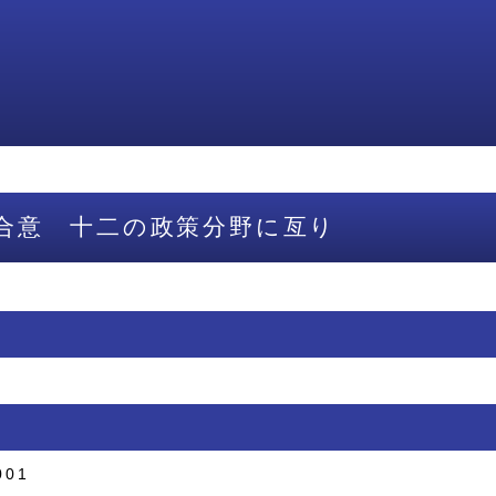
合意 十二の政策分野に亙り
001