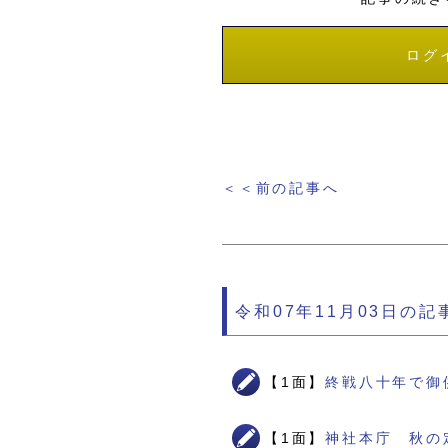
ログ
＜＜前の記事へ
令和07年11月03日の記
【1面】
終戦八十年で御
【1面】
神社本庁 秋の