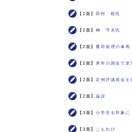
【2面】
田村 稔氏
【2面】
榊 守夫氏
【2面】
鷹司統理の傘寿
【2面】
来年の国会で皇
【2面】
定例評議員会を
【2面】
論説
【3面】
小学生を対象に
【3面】
こもれび