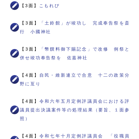
【3面】
こもれび
【3面】
「土鈴館」が竣功し 完成奉告祭を斎
行 小國神社
【3面】
「幣饌料御下賜記念」で改修 例祭と
併せ竣功奉告祭を 佐嘉神社
【4面】
自民・維新連立で合意 十二の政策分
野に亙り
【4面】
令和六年五月定例評議員会における評
議員提出決議案件等の処理結果（要旨、１面参
照）
【4面】
令和七年十月定例評議員会 「役職員