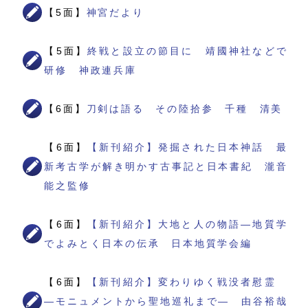
【5面】
神宮だより
【5面】
終戦と設立の節目に 靖國神社などで
研修 神政連兵庫
【6面】
刀剣は語る その陸拾参 千種 清美
【6面】
【新刊紹介】発掘された日本神話 最
新考古学が解き明かす古事記と日本書紀 瀧音
能之監修
【6面】
【新刊紹介】大地と人の物語―地質学
でよみとく日本の伝承 日本地質学会編
【6面】
【新刊紹介】変わりゆく戦没者慰霊
―モニュメントから聖地巡礼まで― 由谷裕哉