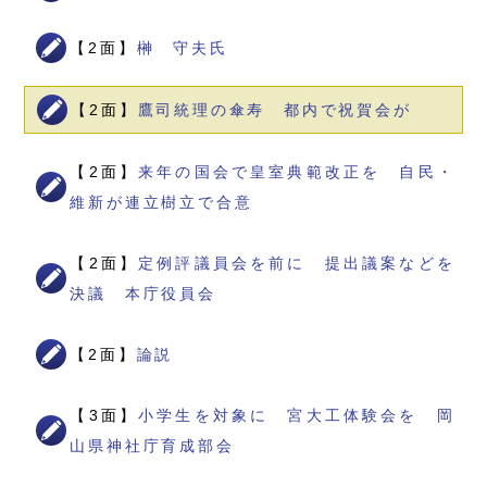
【2面】
榊 守夫氏
【2面】
鷹司統理の傘寿 都内で祝賀会が
【2面】
来年の国会で皇室典範改正を 自民・
維新が連立樹立で合意
【2面】
定例評議員会を前に 提出議案などを
決議 本庁役員会
【2面】
論説
【3面】
小学生を対象に 宮大工体験会を 岡
山県神社庁育成部会