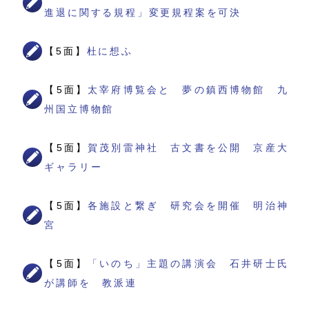
進退に関する規程」変更規程案を可決
【5面】
杜に想ふ
【5面】
太宰府博覧会と 夢の鎮西博物館 九
州国立博物館
【5面】
賀茂別雷神社 古文書を公開 京産大
ギャラリー
【5面】
各施設と繋ぎ 研究会を開催 明治神
宮
【5面】
「いのち」主題の講演会 石井研士氏
が講師を 教派連