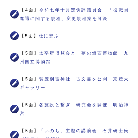
【4面】
令和七年十月定例評議員会 「役職員
進退に関する規程」変更規程案を可決
【5面】
杜に想ふ
【5面】
太宰府博覧会と 夢の鎮西博物館 九
州国立博物館
【5面】
賀茂別雷神社 古文書を公開 京産大
ギャラリー
【5面】
各施設と繋ぎ 研究会を開催 明治神
宮
【5面】
「いのち」主題の講演会 石井研士氏