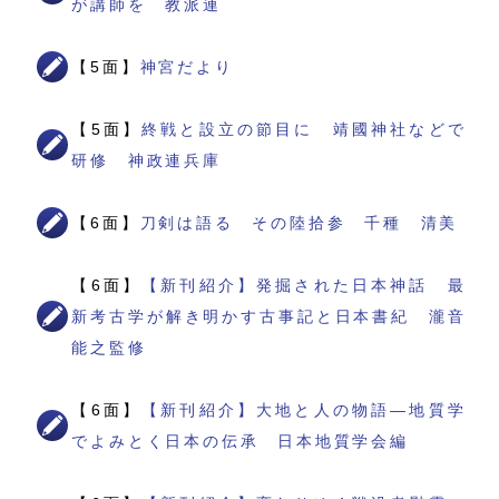
が講師を 教派連
【5面】
神宮だより
【5面】
終戦と設立の節目に 靖國神社などで
研修 神政連兵庫
【6面】
刀剣は語る その陸拾参 千種 清美
【6面】
【新刊紹介】発掘された日本神話 最
新考古学が解き明かす古事記と日本書紀 瀧音
能之監修
【6面】
【新刊紹介】大地と人の物語―地質学
でよみとく日本の伝承 日本地質学会編