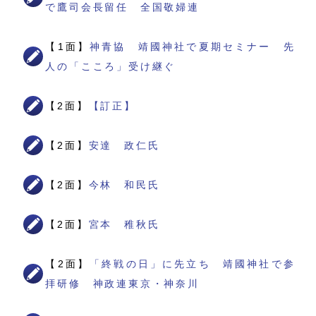
で鷹司会長留任 全国敬婦連
【1面】
神青協 靖國神社で夏期セミナー 先
人の「こころ」受け継ぐ
【2面】
【訂正】
【2面】
安達 政仁氏
【2面】
今林 和民氏
【2面】
宮本 稚秋氏
【2面】
「終戦の日」に先立ち 靖國神社で参
拝研修 神政連東京・神奈川