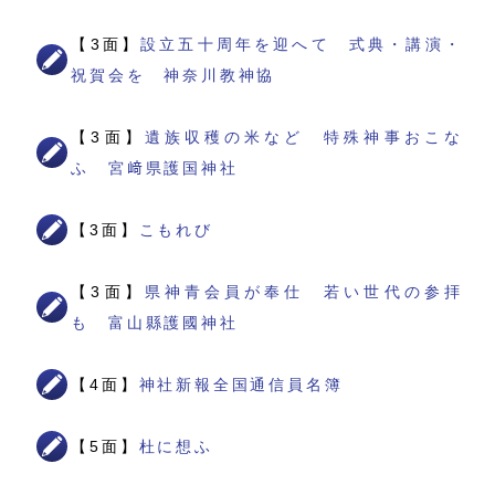
【3面】
設立五十周年を迎へて 式典・講演・
祝賀会を 神奈川教神協
【3面】
遺族収穫の米など 特殊神事おこな
ふ 宮﨑県護国神社
【3面】
こもれび
【3面】
県神青会員が奉仕 若い世代の参拝
も 富山縣護國神社
【4面】
神社新報全国通信員名簿
【5面】
杜に想ふ