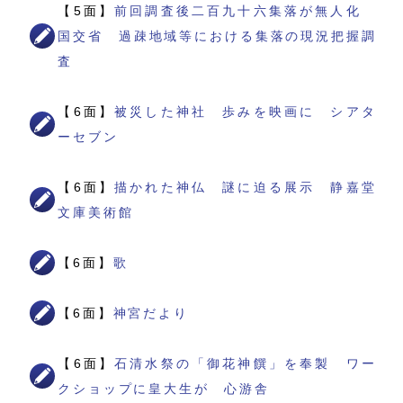
【5面】
前回調査後二百九十六集落が無人化
国交省 過疎地域等における集落の現況把握調
査
【6面】
被災した神社 歩みを映画に シアタ
ーセブン
【6面】
描かれた神仏 謎に迫る展示 静嘉堂
文庫美術館
【6面】
歌
【6面】
神宮だより
【6面】
石清水祭の「御花神饌」を奉製 ワー
クショップに皇大生が 心游舎