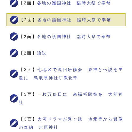
【2面】
各地の護国神社 臨時大祭で奉幣
【2面】
各地の護国神社 臨時大祭で奉幣
【2面】
各地の護国神社 臨時大祭で奉幣
【2面】
論説
【3面】
七地区で巡回研修会 祭神と伝説を主
題に 鳥取県神社庁教化部
【3面】
一粒万倍日に 来福祈願祭を 大前神
社
【3面】
大河ドラマが繋ぐ縁 地元等から狐像
の奉納 吉原神社