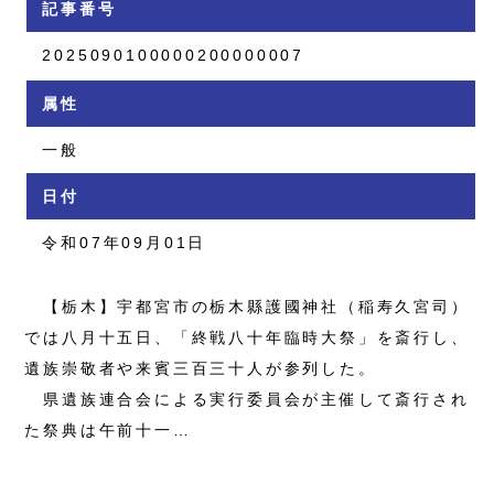
記事番号
2025090100000200000007
属性
一般
日付
令和07年09月01日
【栃木】宇都宮市の栃木縣護國神社（稲寿久宮司）
では八月十五日、「終戦八十年臨時大祭」を斎行し、
遺族崇敬者や来賓三百三十人が参列した。
県遺族連合会による実行委員会が主催して斎行され
た祭典は午前十一…