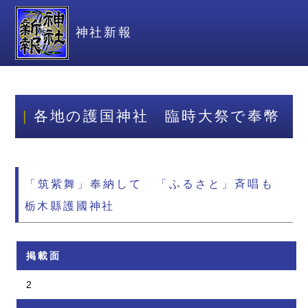
神社新報
各地の護国神社 臨時大祭で奉幣
「筑紫舞」奉納して 「ふるさと」斉唱も
栃木縣護國神社
掲載面
2