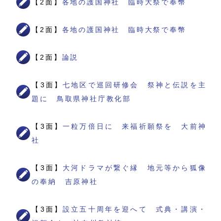
【2面】
各地の護国神社 臨時大祭で奉幣
【2面】
各地の護国神社 臨時大祭で奉幣
【2面】
論説
【3面】
七地区で巡回研修会 祭神と伝説を主
題に 鳥取県神社庁教化部
【3面】
一粒万倍日に 来福祈願祭を 大前神
社
【3面】
大河ドラマが繋ぐ縁 地元等から狐像
の奉納 吉原神社
【3面】
設立五十周年を迎へて 式典・講演・