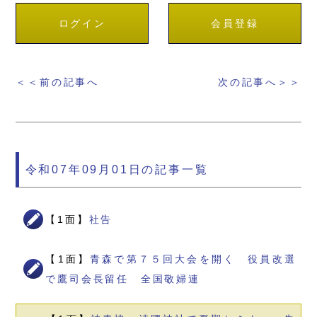
ログイン
会員登録
＜＜前の記事へ
次の記事へ＞＞
令和07年09月01日の記事一覧
【1面】
社告
【1面】
青森で第７５回大会を開く 役員改選
で鷹司会長留任 全国敬婦連