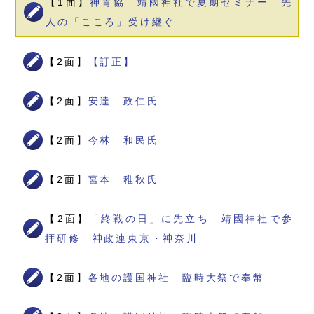
【1面】
神青協 靖國神社で夏期セミナー 先
人の「こころ」受け継ぐ
【2面】
【訂正】
【2面】
安達 政仁氏
【2面】
今林 和民氏
【2面】
宮本 稚秋氏
【2面】
「終戦の日」に先立ち 靖國神社で参
拝研修 神政連東京・神奈川
【2面】
各地の護国神社 臨時大祭で奉幣