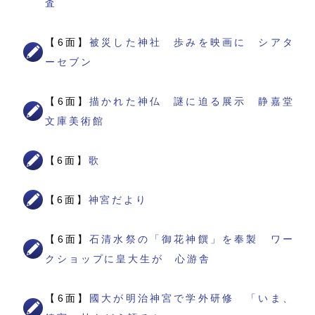
査
【6面】
被災した神社 歩みを映画に シアタ
ーセブン
【6面】
描かれた神仏 謎に迫る展示 静嘉堂
文庫美術館
【6面】
歌
【6面】
神宮だより
【6面】
石清水祭の「御花神饌」を奉製 ワー
クショップに皇大生が 心游舎
【6面】
國大が明治神宮で学外研修 「いま、