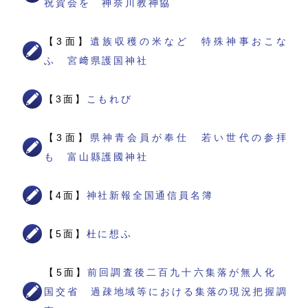
祝賀会を 神奈川教神協
【3面】
遺族収穫の米など 特殊神事おこな
ふ 宮﨑県護国神社
【3面】
こもれび
【3面】
県神青会員が奉仕 若い世代の参拝
も 富山縣護國神社
【4面】
神社新報全国通信員名簿
【5面】
杜に想ふ
【5面】
前回調査後二百九十六集落が無人化
国交省 過疎地域等における集落の現況把握調