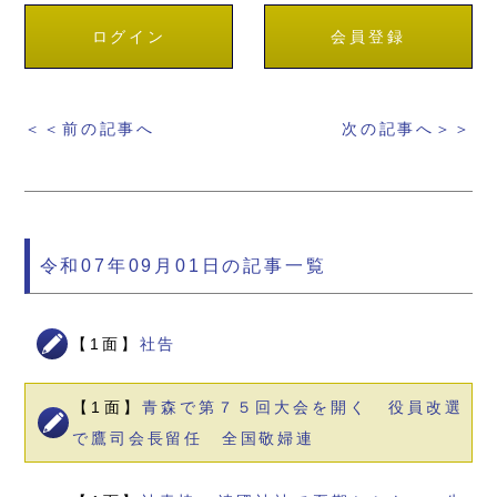
ログイン
会員登録
＜＜前の記事へ
次の記事へ＞＞
令和07年09月01日の記事一覧
【1面】
社告
【1面】
青森で第７５回大会を開く 役員改選
で鷹司会長留任 全国敬婦連