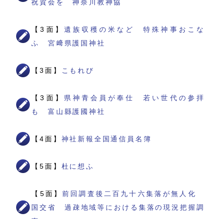
祝賀会を 神奈川教神協
【3面】
遺族収穫の米など 特殊神事おこな
ふ 宮﨑県護国神社
【3面】
こもれび
【3面】
県神青会員が奉仕 若い世代の参拝
も 富山縣護國神社
【4面】
神社新報全国通信員名簿
【5面】
杜に想ふ
【5面】
前回調査後二百九十六集落が無人化
国交省 過疎地域等における集落の現況把握調