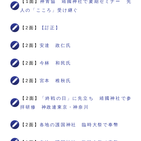
【1面】
神青協 靖國神社で夏期セミナー 先
人の「こころ」受け継ぐ
【2面】
【訂正】
【2面】
安達 政仁氏
【2面】
今林 和民氏
【2面】
宮本 稚秋氏
【2面】
「終戦の日」に先立ち 靖國神社で参
拝研修 神政連東京・神奈川
【2面】
各地の護国神社 臨時大祭で奉幣