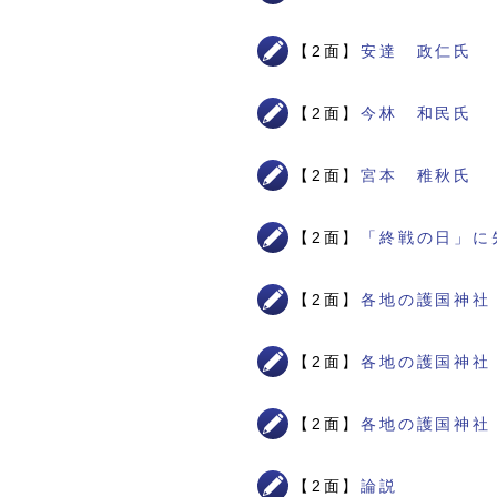
【2面】
安達 政仁氏
【2面】
今林 和民氏
【2面】
宮本 稚秋氏
【2面】
「終戦の日」に
【2面】
各地の護国神社
【2面】
各地の護国神社
【2面】
各地の護国神社
【2面】
論説