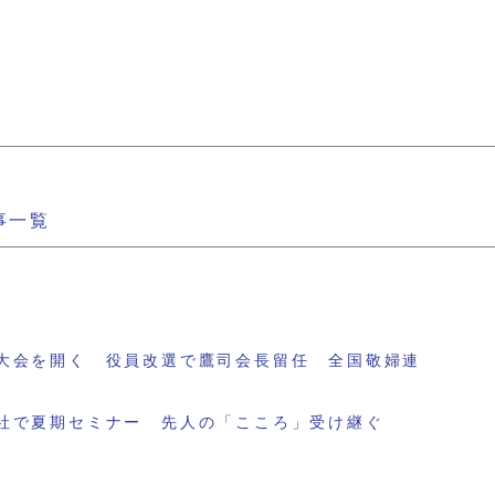
事一覧
大会を開く 役員改選で鷹司会長留任 全国敬婦連
社で夏期セミナー 先人の「こころ」受け継ぐ