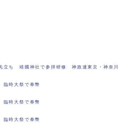
先立ち 靖國神社で参拝研修 神政連東京・神奈川
 臨時大祭で奉幣
 臨時大祭で奉幣
 臨時大祭で奉幣