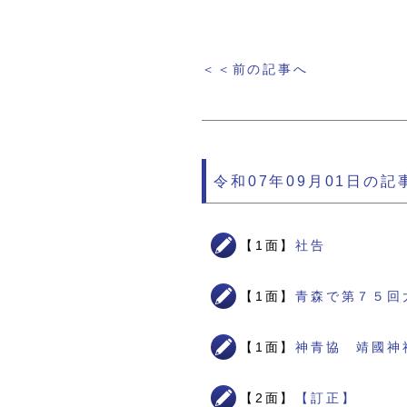
＜＜前の記事へ
令和07年09月01日の記
【1面】
社告
【1面】
青森で第７５回
【1面】
神青協 靖國神
【2面】
【訂正】