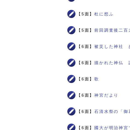
【5面】
杜に想ふ
【5面】
前回調査後二百
【6面】
被災した神社 
【6面】
描かれた神仏 
【6面】
歌
【6面】
神宮だより
【6面】
石清水祭の「御
【6面】
國大が明治神宮