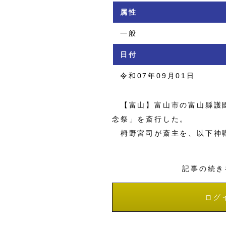
属性
一般
日付
令和07年09月01日
【富山】富山市の富山縣護國
念祭」を斎行した。
栂野宮司が斎主を、以下神職
記事の続き
ログ