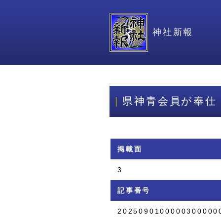
神社新報
県神青会員が奉仕
掲載面
3
記事番号
2025090100000300000