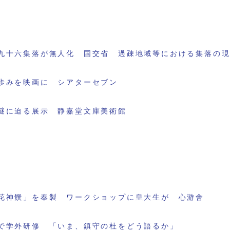
九十六集落が無人化 国交省 過疎地域等における集落の
歩みを映画に シアターセブン
謎に迫る展示 静嘉堂文庫美術館
花神饌」を奉製 ワークショップに皇大生が 心游舎
で学外研修 「いま、鎮守の杜をどう語るか」