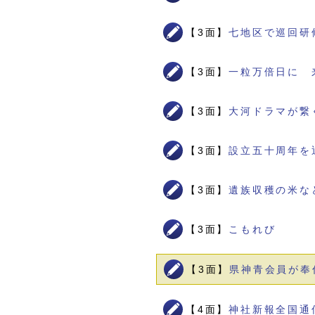
【3面】
七地区で巡回研
【3面】
一粒万倍日に 
【3面】
大河ドラマが繋
【3面】
設立五十周年を
【3面】
遺族収穫の米な
【3面】
こもれび
【3面】
県神青会員が奉
【4面】
神社新報全国通