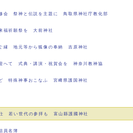
修会 祭神と伝説を主題に 鳥取県神社庁教化部
来福祈願祭を 大前神社
ぐ縁 地元等から狐像の奉納 吉原神社
迎へて 式典・講演・祝賀会を 神奈川教神協
ど 特殊神事おこなふ 宮﨑県護国神社
仕 若い世代の参拝も 富山縣護國神社
信員名簿