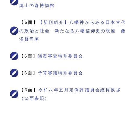
郷土の森博物館
【5面】
【新刊紹介】八幡神からみる日本古代
の政治と社会 新たなる八幡信仰史の視座 飯
沼賢司著
【6面】
議案審査特別委員会
【6面】
予算審議特別委員会
【6面】
令和八年五月定例評議員会総長挨拶
（２面参照）