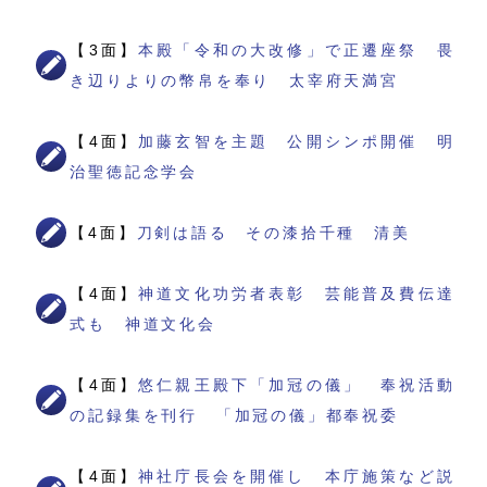
【3面】
本殿「令和の大改修」で正遷座祭 畏
き辺りよりの幣帛を奉り 太宰府天満宮
【4面】
加藤玄智を主題 公開シンポ開催 明
治聖徳記念学会
【4面】
刀剣は語る その漆拾千種 清美
【4面】
神道文化功労者表彰 芸能普及費伝達
式も 神道文化会
【4面】
悠仁親王殿下「加冠の儀」 奉祝活動
の記録集を刊行 「加冠の儀」都奉祝委
【4面】
神社庁長会を開催し 本庁施策など説