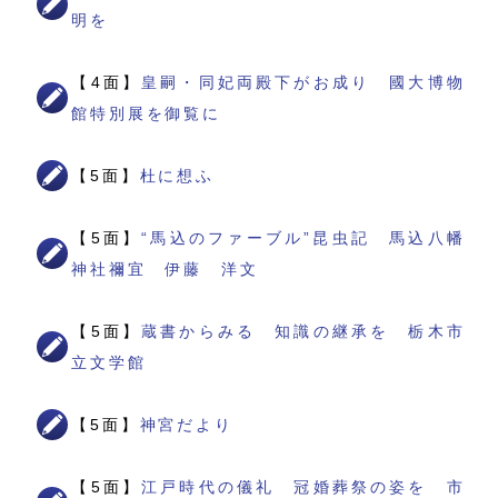
明を
【4面】
皇嗣・同妃両殿下がお成り 國大博物
館特別展を御覧に
【5面】
杜に想ふ
【5面】
“馬込のファーブル”昆虫記 馬込八幡
神社禰宜 伊藤 洋文
【5面】
蔵書からみる 知識の継承を 栃木市
立文学館
【5面】
神宮だより
【5面】
江戸時代の儀礼 冠婚葬祭の姿を 市