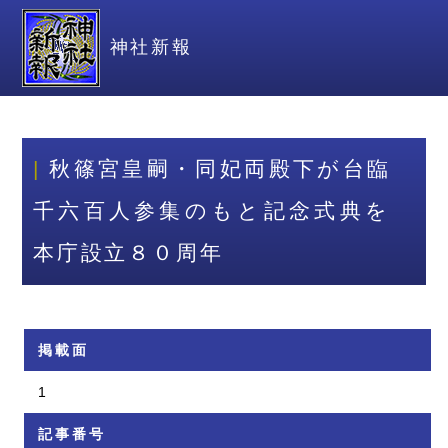
神社新報
秋篠宮皇嗣・同妃両殿下が台臨
千六百人参集のもと記念式典を
本庁設立８０周年
掲載面
1
記事番号