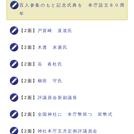
百人参集のもと記念式典を 本庁設立８０周
年
【2面】
戸賀崎 直道氏
【2面】
木透 末廣氏
【2面】
岳 眞杜氏
【2面】
柳田 守氏
【2面】
評議員会新副議長
【2面】
全国神社に 本庁幣班つ 班幣式
【2面】
神社本庁五月定例評議員会