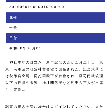
2026060100000100000002
属性
一般
日付
令和08年06月01日
神社本庁の設立八十周年記念大会が五月二十日、東
京・渋谷区の明治神宮会館で開催された。記念式典に
は秋篠宮皇嗣・同妃両殿下が台臨され、鷹司尚武統理
以下の役員や来賓、神社関係者など約千六百人が出席
し、定例…
記事の続きを読む場合はログインしてください。また