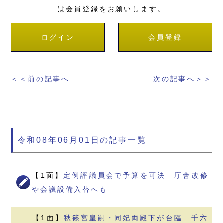
は会員登録をお願いします。
ログイン
会員登録
＜＜前の記事へ
次の記事へ＞＞
令和08年06月01日の記事一覧
【1面】
定例評議員会で予算を可決 庁舎改修
や会議設備入替へも
【1面】
秋篠宮皇嗣・同妃両殿下が台臨 千六