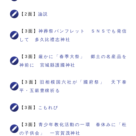
【2面】
論説
【3面】
神葬祭パンフレット ＳＮＳでも発信
して 多久比禮志神社
【3面】
厳かに「春季大祭」 郷土の名産品を
神前に 宮城縣護國神社
【3面】
旧相模国六社が「國府祭」 天下泰
平・五穀豊穣祈る
【3面】
こもれび
【3面】
青少年教化活動の一環 春休みに「杜
の子供会」 一宮賀茂神社