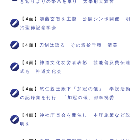
き辺りよりの幣帛を奉り 太宰府天満宮
【4面】
加藤玄智を主題 公開シンポ開催 明
治聖徳記念学会
【4面】
刀剣は語る その漆拾千種 清美
【4面】
神道文化功労者表彰 芸能普及費伝達
式も 神道文化会
【4面】
悠仁親王殿下「加冠の儀」 奉祝活動
の記録集を刊行 「加冠の儀」都奉祝委
【4面】
神社庁長会を開催し 本庁施策など説
明を