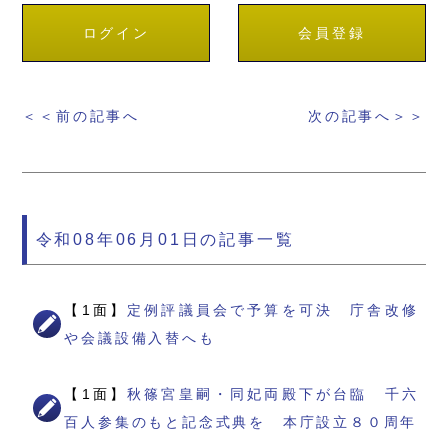
ログイン
会員登録
＜＜前の記事へ
次の記事へ＞＞
令和08年06月01日の記事一覧
【1面】
定例評議員会で予算を可決 庁舎改修
や会議設備入替へも
【1面】
秋篠宮皇嗣・同妃両殿下が台臨 千六
百人参集のもと記念式典を 本庁設立８０周年