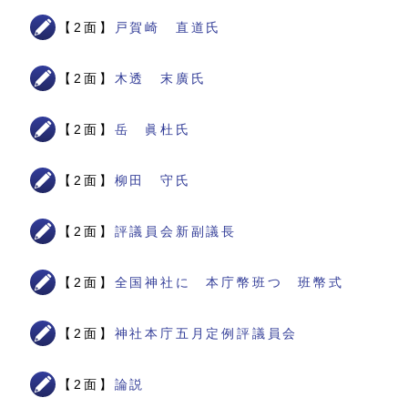
【2面】
戸賀崎 直道氏
【2面】
木透 末廣氏
【2面】
岳 眞杜氏
【2面】
柳田 守氏
【2面】
評議員会新副議長
【2面】
全国神社に 本庁幣班つ 班幣式
【2面】
神社本庁五月定例評議員会
【2面】
論説