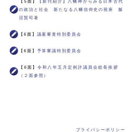
【5面】
【新刊紹介】八幡神からみる日本古代
の政治と社会 新たなる八幡信仰史の視座 飯
沼賢司著
【6面】
議案審査特別委員会
【6面】
予算審議特別委員会
【6面】
令和八年五月定例評議員会総長挨拶
（２面参照）
プライバシーポリシー