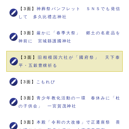
【3面】
神葬祭パンフレット ＳＮＳでも発信
して 多久比禮志神社
【3面】
厳かに「春季大祭」 郷土の名産品を
神前に 宮城縣護國神社
【3面】
旧相模国六社が「國府祭」 天下泰
平・五穀豊穣祈る
【3面】
こもれび
【3面】
青少年教化活動の一環 春休みに「杜
の子供会」 一宮賀茂神社
【3面】
本殿「令和の大改修」で正遷座祭 畏