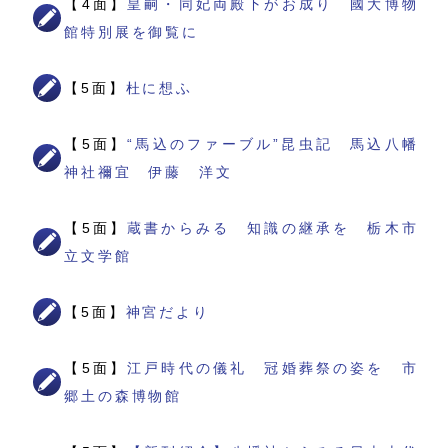
【4面】
皇嗣・同妃両殿下がお成り 國大博物
館特別展を御覧に
【5面】
杜に想ふ
【5面】
“馬込のファーブル”昆虫記 馬込八幡
神社禰宜 伊藤 洋文
【5面】
蔵書からみる 知識の継承を 栃木市
立文学館
【5面】
神宮だより
【5面】
江戸時代の儀礼 冠婚葬祭の姿を 市
郷土の森博物館