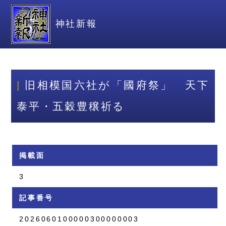
神社新報
旧相模国六社が「國府祭」 天下
泰平・五穀豊穣祈る
掲載面
3
記事番号
2026060100000300000003